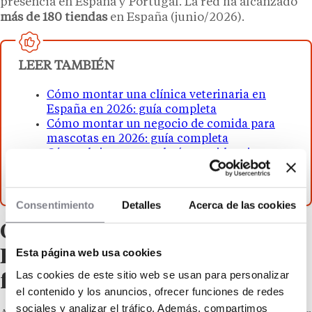
presencia en España y Portugal. La red ha alcanzado
más de 180 tiendas
en España (junio/2026).
LEER TAMBIÉN
Cómo montar una clínica veterinaria en
España en 2026: guía completa
Cómo montar un negocio de comida para
mascotas en 2026: guía completa
Cómo abrir una guardería o residencia
canina en 2026: guía completa
Consentimiento
Detalles
Acerca de las cookies
Otras tiendas de mascotas en
Esta página web usa cookies
España que sí abren
Las cookies de este sitio web se usan para personalizar
franquicias
el contenido y los anuncios, ofrecer funciones de redes
sociales y analizar el tráfico. Además, compartimos