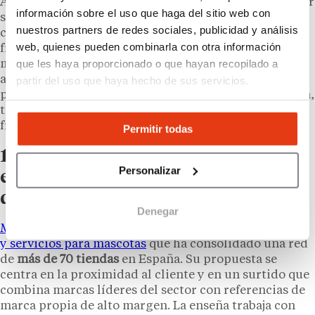
Aunque Kiwoko no ofrece la posibilidad de franquiciar
información sobre el uso que haga del sitio web con
su marca, el mercado de las mascotas en España
nuestros partners de redes sociales, publicidad y análisis
cuenta con redes activas en búsqueda de
web, quienes pueden combinarla con otra información
franquiciados. El
petcare
es uno de los sectores de
que les haya proporcionado o que hayan recopilado a
mayor resistencia al ciclo económico: los hogares con
animales de compañía mantienen su gasto incluso en
partir del uso que haya hecho de sus servicios.
periodos de contracción del consumo. A continuación,
tres enseñas con presencia en España y modelo de
franquicia abierto.
Permitir todas
1) Miscota: tienda de proximidad
Personalizar
especializada con más de 70 puntos
de venta
Denegar
Miscota es una franquicia especializada en productos
y servicios para mascotas
que ha consolidado una red
de
más de 70 tiendas
en España. Su propuesta se
centra en la proximidad al cliente y en un surtido que
combina marcas líderes del sector con referencias de
marca propia de alto margen. La enseña trabaja con