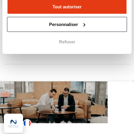
Tout autoriser
XEFI
Services informatiques aux TPE/PME
Personnaliser
190
Implantations
Refuser