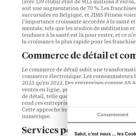
(avec 139 clubs) était de 90,5 millions d’euros,
soit une augmentation de 70 %. Les franchises 
succursales en Belgique, et JIMS Fitness voi
l’importance croissante accordée à la santé et 
mentale, tels que les studios de méditation e
tendance à la santé est là pour rester, et ce n’e
la croissance la plus rapide pour les franchise
Commerce de détail et co
Le commerce de détail subit une transformatio
commerce électronique. Les consommateurs be
2023 qu’en 2022. Des entreprises comme AS A
ventes en ligne, profitent de cette tendance.
de détail, telle que les services “click-and-co
rend ces entreprises attrayantes pour les c
Cette approche hybride donne aux entreprene
Consentement
numérique.
Services pour les personn
Salut, c'est nous ... les Coo