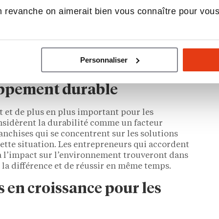
 revanche on aimerait bien vous connaître pour vou
 qui offre des opportunités dans le secteur des
bre de personnes âgées de plus de 65 ans en
Les franchises telles que Home Instead Senior Care
domicile et de services d’aide aux personnes
 de qualité est élevé, et les entrepreneurs qui se
Personnaliser
une demande stable dans les décennies à venir.
ppement durable
 et de plus en plus important pour les
sidèrent la durabilité comme un facteur
anchises qui se concentrent sur les solutions
 cette situation. Les entrepreneurs qui accordent
t à l’impact sur l’environnement trouveront dans
 la différence et de réussir en même temps.
s en croissance pour les