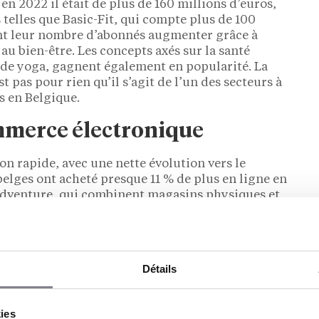
 en 2022 il était de plus de 160 millions d’euros,
telles que Basic-Fit, qui compte plus de 100
ent leur nombre d’abonnés augmenter grâce à
au bien-être. Les concepts axés sur la santé
t de yoga, gagnent également en popularité. La
st pas pour rien qu’il s’agit de l’un des secteurs à
s en Belgique.
mmerce électronique
n rapide, avec une nette évolution vers le
lges ont acheté presque 11 % de plus en ligne en
dventure, qui combinent magasins physiques et
 L’intégration de la technologie dans le commerce
llect” et les systèmes de paiement automatisés,
onsommateurs comme pour les entrepreneurs.
urs un avantage sur le marché de plus en plus
Détails
es âgées
kies