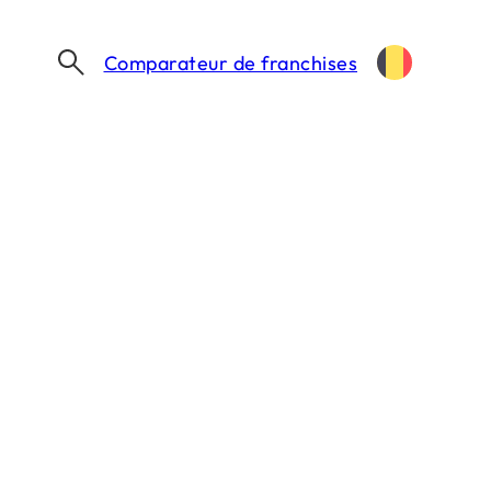
Comparateur de franchises
SECTEURS EN CROISSANCE POUR LES FRANCHISES EN BELGIQUE
franchises en