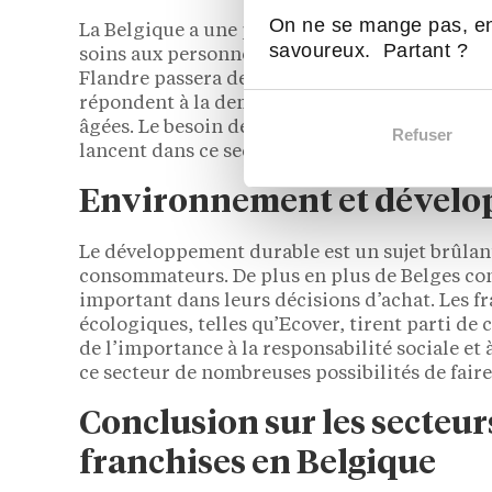
On ne se mange pas, en
La Belgique a une population vieillissante, ce
savoureux. Partant ?
soins aux personnes âgées. D’ici 2030, le nom
Flandre passera de 1,2 million à 1,6 million. 
répondent à la demande croissante de soins à 
âgées. Le besoin de soins personnels, fiables et
Refuser
lancent dans ce secteur peuvent compter sur 
Environnement et dévelo
Le développement durable est un sujet brûlant
consommateurs. De plus en plus de Belges con
important dans leurs décisions d’achat. Les fr
écologiques, telles qu’Ecover, tirent parti de
de l’importance à la responsabilité sociale e
ce secteur de nombreuses possibilités de faire
Conclusion sur les secteur
franchises en Belgique