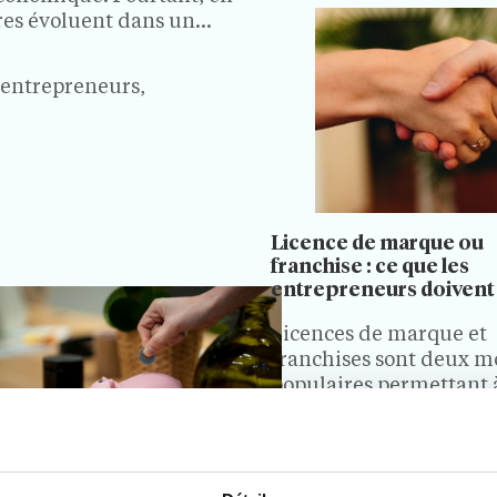
le pas, il est…
res évoluent dans un
 à la fois par…
d'entrepreneurs,
Licence de marque ou
franchise : ce que les
entrepreneurs doivent 
Licences de marque et
franchises sont deux m
populaires permettant 
entreprises des se déve
S'ils contribuent à la c
6 Min.
Actualités de la
d'une marque, ils diffè
franchise, Modèle coopé
aussi sur bien des aspec
t d’entrée en franchise :