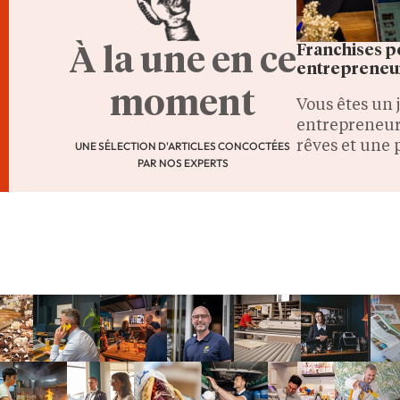
Franchises p
À la une en ce
entrepreneur
moment
Vous êtes un 
entrepreneur
rêves et une 
UNE SÉLECTION D'ARTICLES CONCOCTÉES
PAR NOS EXPERTS
l'entrepreneu
il existe de 
possibilités d
entreprise pa
franchise.