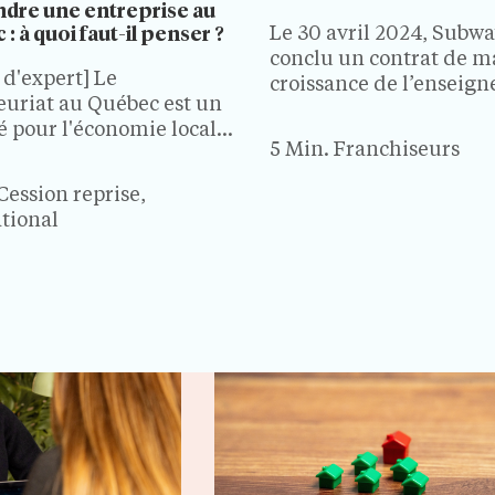
dre une entreprise au
Le 30 avril 2024, Subw
: à quoi faut-il penser ?
conclu un contrat de mas
 d'expert] Le
croissance de l’enseign
euriat au Québec est un
Belgique, au Luxembour
lé pour l'économie locale,
partenariat…
5 Min.
Franchiseurs
achat d'entreprises
tes est de plus en plus
Cession reprise,
é par rapport à la
tional
n de nouvelles
ises. Que faut-il savoir
de reprendre une
rise…