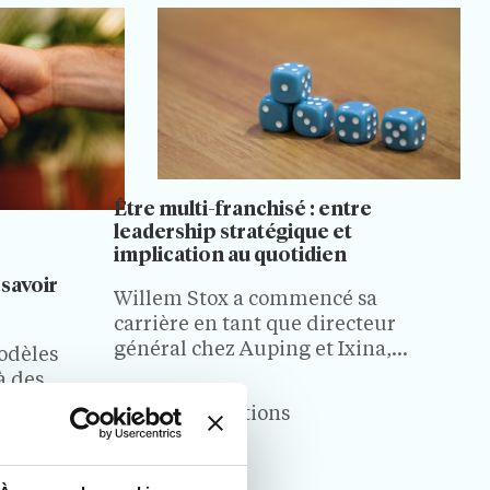
Être multi-franchisé : entre
leadership stratégique et
implication au quotidien
savoir
Willem Stox a commencé sa
carrière en tant que directeur
général chez Auping et Ixina,
odèles
mais son esprit d'entreprise l'a
à des
conduit vers le monde de la
lopper.
7 Min.
Inspirations
franchise. En tant que multi-
roissance
franchisé, il a aujourd'hui
rent
ratif
plusieurs magasins à son actif.
ts. Cet