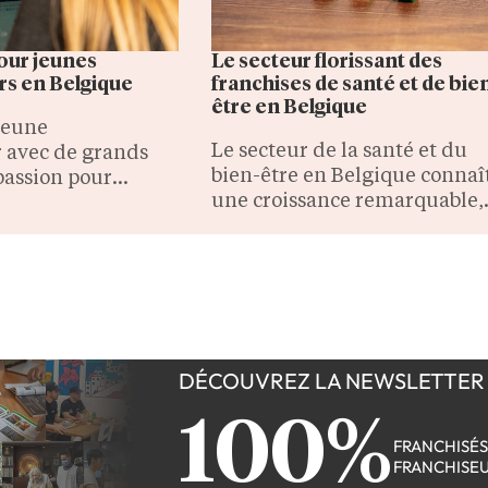
our jeunes
Le secteur florissant des
s en Belgique
franchises de santé et de bie
être en Belgique
jeune
Le secteur de la santé et du
 avec de grands
bien-être en Belgique connaî
passion pour
une croissance remarquable,
riat ? En Belgique,
alimentée par l'importance
nombreuses
croissante accordée à un mo
e créer sa propre
de vie sain.
r le biais d'une
DÉCOUVREZ LA NEWSLETTER
100%
FRANCHISÉ
FRANCHISE