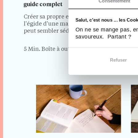
Consentement
guide complet
ce qu’il
Créer sa propre entreprise sous
Lorsqu
Salut, c'est nous ... les Coo
l'égide d'une marque connue
franchi
On ne se mange pas, en
peut sembler séduisant. Vous
commen
savoureux. Partant ?
avez accès à un modèle
d'entr
commercial éprouvé, aux
vous d
5 Min.
Boîte à outils
5 Min.
conseils du franchiseur et,
d'entre
souvent, à une clientèle fidèle.
marque 
Refuser
Mais cet avantage a un prix. Les
nécessa
franchisés doivent tenir…
cet art