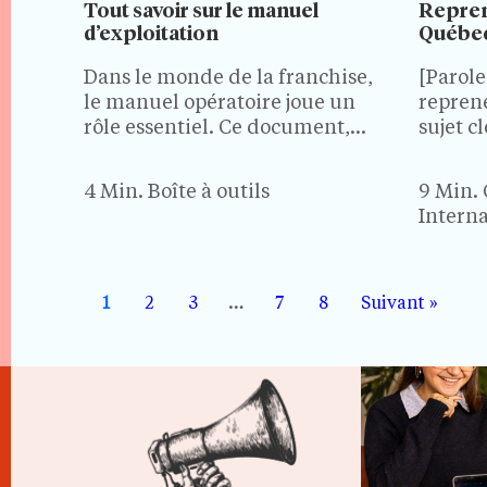
Tout savoir sur le manuel
Repren
d’exploitation
Québec 
Dans le monde de la franchise,
[Parole
le manuel opératoire joue un
repren
rôle essentiel. Ce document,
sujet c
souvent appelé manuel de la
où le r
franchise en Belgique, est le
existan
4 Min.
Boîte à outils
9 Min.
guide qui aide les franchiseurs
valoris
Interna
et les franchisés à gérer leurs
créatio
activités de la même…
entrepr
avant 
entrep
1
2
3
…
7
8
Suivant »