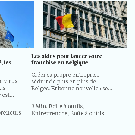
Les aides pour lancer votre
, les
franchise en Belgique
Créer sa propre entreprise
e virus
séduit de plus en plus de
us
Belges. Et bonne nouvelle : se
 est
lancer en franchise n’exclut pas
r vous.
les dispositifs publics de
3 Min.
Boîte à outils,
atron en
soutien. Primes, prêts à taux
preneurs
Entreprendre, Boîte à outils
nce de
avantageux, accompagnement
lancer
personnalisé ou périodes
franchir
d’essai : les aides disponibles…