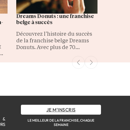
Dreams Donuts : une franchise
n-
belge à succès
Découvrez l’histoire du succès
de la franchise belge Dreams
t
Donuts. Avec plus de 70
boutiques, l’enseigne de coffee
shop continue son
de
développement.
JE M'INSCRIS
S &
LE MEILLEUR DE LA FRANCHISE, CHAQUE
URS
SEMAINE