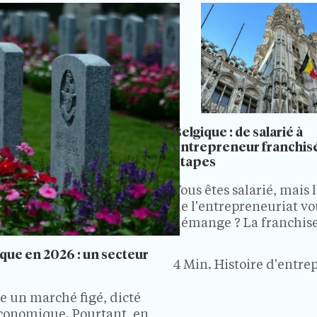
Belgique : de salarié à
entrepreneur franchisé
étapes
Vous êtes salarié, mais l
de l'entrepreneuriat vo
démange ? La franchise
probablement faite pou
que en 2026 : un secteur
Devenez votre propre p
4 Min.
Histoire d'entre
comptant sur l'expérie
votre franchiseur pour 
e un marché figé, dicté
votre affaire. Avant de 
économique. Pourtant, en