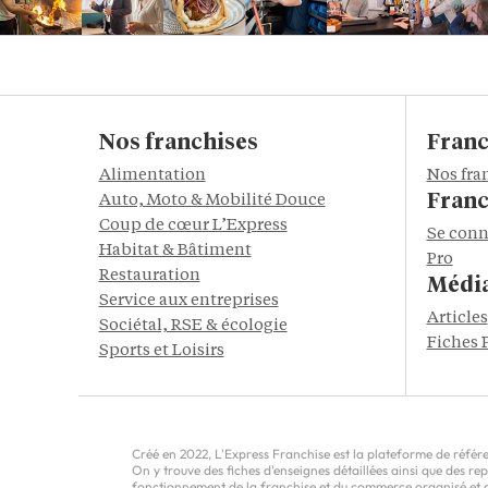
Nos franchises
Franc
Alimentation
Nos fra
Franc
Auto, Moto & Mobilité Douce
Coup de cœur L’Express
Se conn
Habitat & Bâtiment
Pro
Restauration
Médi
Service aux entreprises
Articles
Sociétal, RSE & écologie
Fiches 
Sports et Loisirs
Créé en 2022, L'Express Franchise est la plateforme de référen
On y trouve des fiches d'enseignes détaillées ainsi que des r
fonctionnement de la franchise et du commerce organisé et do