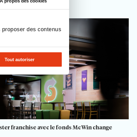
À propos des cookies
Dans…
ission
s…
s proposer des contenus
Tout autoriser
aster franchise avec le fonds McWin change