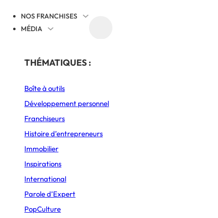
NOS FRANCHISES
MÉDIA
AGENDA
PAR SECTEUR
THÉMATIQUES :
Boîte à outils
Alimentation
Conseils
Développement personnel
Auto, Moto & Mobilité Douce
Franchiseurs
Habitat & Bâtiment
Histoire d’entrepreneurs
ise
Immobilier
Restauration
Inspirations
Service aux entreprises
International
Sports et Loisirs
Parole d’Expert
xplorez nos thématiqu
PopCulture