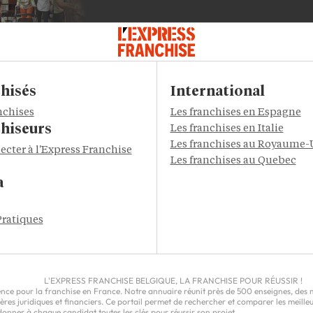
hisés
International
nchises
Les franchises en Espagne
hiseurs
Les franchises en Italie
Les franchises au Royaume-
ecter à l'Express Franchise
Les franchises au Quebec
a
Pratiques
L'EXPRESS FRANCHISE BELGIQUE, LA FRANCHISE POUR RÉUSSIR !
ce pour la franchise en France. Notre annuaire réunit près de 500 enseignes, des milli
epères juridiques et financiers. Ce portail permet de rechercher et comparer les meil
nner à chaque candidat toutes les clés pour réussir son projet.