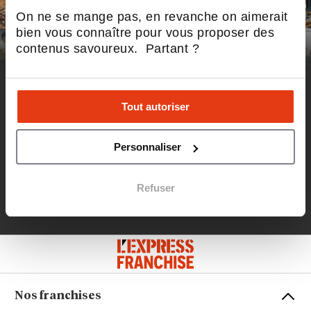
On ne se mange pas, en revanche on aimerait
bien vous connaître pour vous proposer des
contenus savoureux. Partant ?
DÉCOUVREZ LA NEWSLETTER
Tout autoriser
100%
FRANCHISÉS &
Personnaliser
FRANCHISEURS
JE M'INSCRIS
Refuser
LE MEILLEUR DE LA FRANCHISE, CHAQUE SEMAINE
Nos franchises