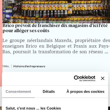
Brico prévoit de franchiser dix magasins d’ici l’été
pour alléger ses coûts
Le groupe néerlandais Maxeda, propriétaire des
enseignes Brico en Belgique et Praxis aux Pays-
Bas, poursuit la transformation de son réseau en
misant davantage sur la franchise. Selon les
informations présentées lors d’un conseil
1 Min.
Histoire d'entrepreneurs
d’entreprise extraordinaire relayées par des
syndicats, une…
Consentement
Détails
À propos des cookies
Salut, c'est nous ... les Cookies