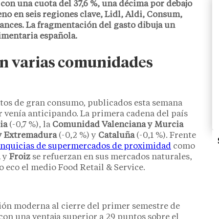
con una cuota del 37,6 %, una décima por debajo
eno en seis regiones clave, Lidl, Aldi, Consum,
ances. La fragmentación del gasto dibuja un
imentaria española.
n varias comunidades
datos de gran consumo, publicados esta semana
r venía anticipando. La primera cadena del país
ia
(-0,7 %), la
Comunidad Valenciana y Murcia
 y Extremadura
(-0,2 %) y
Cataluña
(-0,1 %). Frente
anquicias de supermercados de proximidad
como
u
y
Froiz
se refuerzan en sus mercados naturales,
o eco el medio Food Retail & Service.
ón moderna al cierre del primer semestre de
on una ventaja superior a 29 puntos sobre el