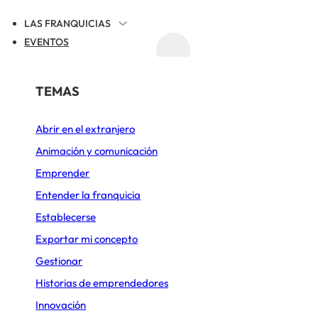
LAS FRANQUICIAS
EVENTOS
ACTUALIDAD
REGISTRAR TU FRANQUICIA
POR SECTOR
TEMAS
UALIDAD DE LAS FRANQUICIAS
Abrir en el extranjero
Alimentación
Animación y comunicación
rde cuota de mercad
Belleza y Bienestar
Emprender
Cafeterías
Entender la franquicia
e 2026: ¿qué super
Establecerse
Comida rápida
Exportar mi concepto
benefician?
Construcción y Reformas
Gestionar
Deportes y Ocio
Historias de emprendedores
Innovación
 30 DE JUNIO DE 2026
ACTUALIZADO EL 3 DE AGOSTO DE 2026
4
Diseño de cocinas