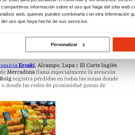
s, compartimos información sobre el uso que haga del sitio web 
 análisis web, quienes pueden combinarla con otra información q
r del uso que haya hecho de sus servicios.
semanas: Mercadona
Personalizar
o pierde impulso
nquicia
Eroski
,
Alcampo
,
Lupa
y
El Corte Inglés
 de
Mercadona
llama especialmente la atención
 Roig
registra pérdidas en todas las zonas donde
 o donde las redes de proximidad gozan de