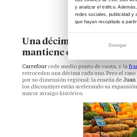
y analizar el tráfico. Ademá
redes sociales, publicidad y
que hayan recopilado a parti
Una décima menos en 24 
Denegar
mantiene el liderazgo per
Carrefour
cede medio punto de cuota, y la
fra
retroceden una décima cada uno. Pero el caso
por su dimensión regional: la enseña de
Juan
los
discounters
están acelerando su expansión
mayor arraigo histórico.