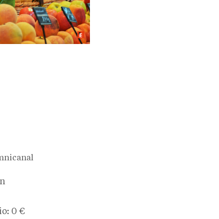
mnicanal
ón
io: 0 €