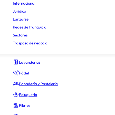
Internacional
Gimnasio y fitness
Jurídico
Lanzarse
Hamburguesas
Redes de franquicia
Heladerías
Sectores
Hostelería y Restauración
Traspaso de negocio
Inmobiliario
Lavanderías
Pádel
Panadería y Pastelería
Peluquería
Pilates