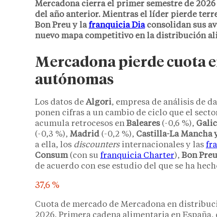
Mercadona cierra el primer semestre de 2026 
del año anterior. Mientras el líder pierde terr
Bon Preu y la
franquicia Dia
consolidan sus av
nuevo mapa competitivo en la distribución al
Mercadona pierde cuota e
autónomas
Los datos de
Algori
, empresa de análisis de 
ponen cifras a un cambio de ciclo que el secto
acumula retrocesos en
Baleares
(-0,6 %),
Galic
(-0,3 %),
Madrid
(-0,2 %),
Castilla-La Mancha
a ella, los
discounters
internacionales y las
fr
Consum
(con su
franquicia Charter
),
Bon Pre
de acuerdo con ese estudio del que se ha hech
37,6 %
Cuota de mercado de Mercadona en distribuci
2026. Primera cadena alimentaria en España, c