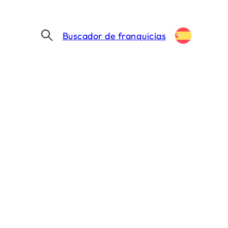
Buscador de franquicias
MERCADONA PIERDE CUOTA DE MERCADO EN EL PRIMER SEMESTRE DE 2026: ¿QUÉ SUPERMERCADOS SE BENEFICIAN?
o en el primer
mercados se
 MIN. DE LECTURA