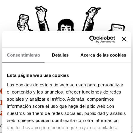
Consentimiento
Detalles
Acerca de las cookies
Esta página web usa cookies
Las cookies de este sitio web se usan para personalizar
Crecimiento por volumen,
el contenido y los anuncios, ofrecer funciones de redes
sociales y analizar el tráfico. Además, compartimos
materias primas bajo control y
información sobre el uso que haga del sitio web con
apuesta por fibras recicladas
nuestros partners de redes sociales, publicidad y análisis
web, quienes pueden combinarla con otra información
García-Tapia ha subrayado que el avance de las ventas
que les haya proporcionado o que hayan recopilado a