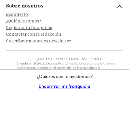
Sobre nosotros
Manifiesto
¿Quiénes somos?
Registrar tu franquicia
Contactar con la redacción
Suscríbete a nuestra newsletter
¿QUÉ ES L'EXPRESS FRANCHISE ESPAÑA?
Creada en 2024, L'Express Franchise España es una plataforma
digital especializada en el sector de las franquicias y el
emprendimiento, que reúne información, noticias, entrevistas,
¿Quieres que te ayudemos?
reportajes, estudios y guías prácticas sobre diferentes modelos de
negocio. Además, pone en contacto a emprendedores e inversores
con marcas nacionales e internacionales interesadas en expandirse
Encontrar mi franquicia
mediante franquicias. Gracias a su directorio de enseñas, este portal
permite buscar y comparar las mejores oportunidades del mercado y
conocer las últimas tendencias del sector de la franquicia en España,
convirtiéndose en el referente para quienes desean lanzarse al
emprendimiento.
INFORMACIÓN LEGAL
CONDICIONES GENERALES DE USO
POLÍTICA DE PRIVACIDAD