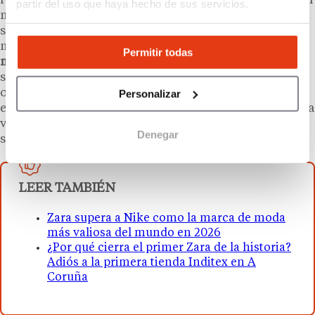
responde al “volumen y no a las subidas de precio”, un
partir del uso que haya hecho de sus servicios.
matiz relevante en un contexto en el que la inflación
sigue condicionando el consumo en muchos
mercados. El grupo ha descartado además que las
Permitir todas
materias primas
supongan una presión significativa
sobre los costes: el
57 %
de las fibras utilizadas es de
Personalizar
origen biológico y la mayor parte del poliéster
empleado es
reciclado
, lo que reduce la exposición a la
volatilidad de los mercados de materias primas
Denegar
sintéticas.
LEER TAMBIÉN
Zara supera a Nike como la marca de moda
más valiosa del mundo en 2026
¿Por qué cierra el primer Zara de la historia?
Adiós a la primera tienda Inditex en A
Coruña