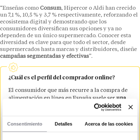
“Enseñas como
Consum
, Hipercor o Aldi han crecido
un 7,1 %, 10,5 % y 3,7 % respectivamente, reforzando el
ecosistema digital y demostrando que los
consumidores diversifican sus opciones y ya no
dependen de un único supermercado. Conocer esta
diversidad es clave para que todo el sector, desde
supermercados hasta marcas y distribuidores, diseñe
campañas segmentadas y efectivas
”.
¿Cuál es el perfil del comprador online?
El consumidor que más recurre a la compra de
alimentación en línea en España suele ser
una
mujer de entre 45 y 64 años
, que reside en
hogares de dos a cuatro personas, con ingresos
mayoritariamente bajos o medios y empleo a
Consentimiento
Detalles
Acerca de las cookies
tiempo completo, incorporando el canal digital
como una fórmula práctica para optimizar su