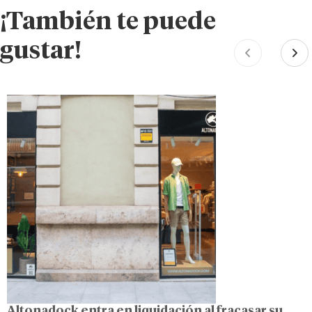
¡También te puede
gustar!
Altonadock entra en liquidación al fracasar su