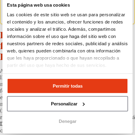
tiempo en el día a día, de acuerdo con los datos
Esta página web usa cookies
de Semrush.
Las cookies de este sitio web se usan para personalizar
el contenido y los anuncios, ofrecer funciones de redes
sociales y analizar el tráfico. Además, compartimos
Los supermercados online que
información sobre el uso que haga del sitio web con
nuestros partners de redes sociales, publicidad y análisis
franquician más visitados en
web, quienes pueden combinarla con otra información
España
que les haya proporcionado o que hayan recopilado a
partir del uso que haya hecho de sus servicios.
Aunque los porcentajes de crecimiento resultan
llamativos, el ranking de supermercados online con
mayor volumen medio de usuarios refleja una
Permitir todas
fotografía distinta, con un líder en el mercado
español:
Carrefour.es
(12,08 millones), al que ha
Personalizar
mucha distancia le sigue
Compraonline.alcampo.es
(2,36 millones) y
Eroski.es
(2,02 millones). En el
ranking de los
mercados de alimentación
también está
Denegar
Dia.es
(1,68 millones) y
Consum.es
(1 millón), que
ofrece la marca
Charter
en franquicia.