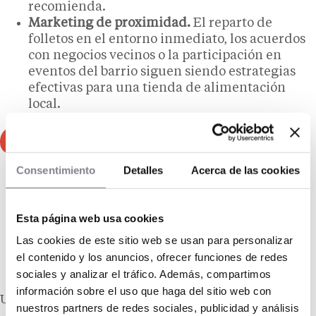
recomienda.
Marketing de proximidad.
El reparto de
folletos en el entorno inmediato, los acuerdos
con negocios vecinos o la participación en
eventos del barrio siguen siendo estrategias
efectivas para una tienda de alimentación
local.
Consentimiento
Detalles
Acerca de las cookies
Para nosotros ha sido fundamental la
inversión en I+D y comprender a la
población y las tendencias del mercado,
Esta página web usa cookies
tanto en bollería como en panadería o
Las cookies de este sitio web se usan para personalizar
alimentación en general. Esto genera una
cultura de la innovación que se traduce en
el contenido y los anuncios, ofrecer funciones de redes
resultados.
sociales y analizar el tráfico. Además, compartimos
información sobre el uso que haga del sitio web con
UNa frase DE
nuestros partners de redes sociales, publicidad y análisis