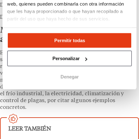
web, quienes pueden combinarla con otra información
Diego Rupérez López
que les haya proporcionado o que hayan recopilado a
Director de expansión y fidelización de Panaria
partir del uso que haya hecho de sus servicios.
Mantenimiento en un negocio
alimentario
Permitir todas
El mantenimiento de una tienda de alimentación se
Personalizar
suele abordar desde dos flancos distintos. El que
realiza el
personal interno
, que controla el día a día y
va realizando revisiones periódicas y concretas, y el
Denegar
mantenimiento
mediante empresas externas
, que se
dedican a tareas de alta especialización. Esto implica
el frío industrial, la electricidad, climatización y
control de plagas, por citar algunos ejemplos
concretos.
LEER TAMBIÉN