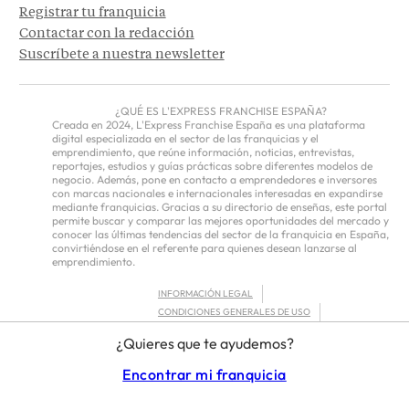
Registrar tu franquicia
Contactar con la redacción
Suscríbete a nuestra newsletter
¿QUÉ ES L'EXPRESS FRANCHISE ESPAÑA?
Creada en 2024, L'Express Franchise España es una plataforma
digital especializada en el sector de las franquicias y el
emprendimiento, que reúne información, noticias, entrevistas,
reportajes, estudios y guías prácticas sobre diferentes modelos de
negocio. Además, pone en contacto a emprendedores e inversores
con marcas nacionales e internacionales interesadas en expandirse
mediante franquicias. Gracias a su directorio de enseñas, este portal
permite buscar y comparar las mejores oportunidades del mercado y
conocer las últimas tendencias del sector de la franquicia en España,
convirtiéndose en el referente para quienes desean lanzarse al
emprendimiento.
INFORMACIÓN LEGAL
CONDICIONES GENERALES DE USO
POLÍTICA DE PRIVACIDAD
¿Quieres que te ayudemos?
FRANCHISOR TERMS – EUROPE
Encontrar mi franquicia