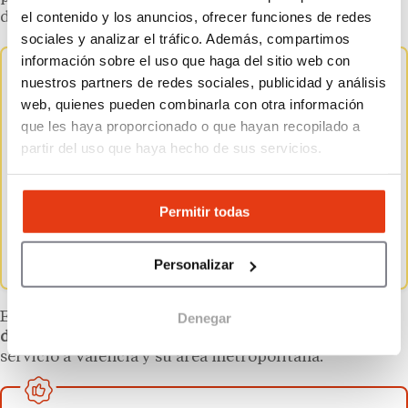
el contenido y los anuncios, ofrecer funciones de redes
depende del horario de cierre de las tiendas.
sociales y analizar el tráfico. Además, compartimos
información sobre el uso que haga del sitio web con
¿Cuántos supermercados tiene Consum?
nuestros partners de redes sociales, publicidad y análisis
web, quienes pueden combinarla con otra información
Actualmente, la red comercial de Consum
que les haya proporcionado o que hayan recopilado a
cuenta con más de mil establecimientos, más de
partir del uso que haya hecho de sus servicios.
500 propios y
más de 500
Charter, marca con la
que usa el modelo de franquicia
, en la
Comunitat Valenciana, Cataluña, Castilla-La
Permitir todas
Mancha, Región de Murcia, Andalucía y
Aragón.
Personalizar
Esta será la
primera plataforma logística de Consum
Denegar
dedicada exclusivamente al canal online
, que dará
servicio a Valencia y su área metropolitana.