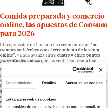
Comida preparada y comercio
online, las apuestas de Consum
para 2026
El responsable de Consum ha reconocido que
“no
estamos satisfechos con el crecimiento de la venta
online”
, ya que avanza entre
cuatro y cinco puntos
porcentuales menos
que las ventas en tienda física.
Para revertir esta situación, la compañía confía en el
impulso de una
nueva plataforma exclusiva para la
venta online
, actualmente en construcción en
Paterna
Consentimiento
Detalles
Acerca de las cookies
(Valencia)
, cuya puesta en marcha está prevista para
septiembre del próximo año
. Rodríguez espera que
con esta infraestructura
“demos un salto cualitativo y
Esta página web usa cookies
cuantitativo”
, ampliando horarios y reduciendo los
Las cookies de este sitio web se usan para personalizar
plazos de entrega, ya que actualmente el reparto