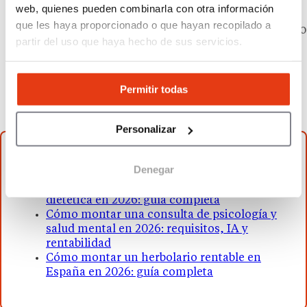
web, quienes pueden combinarla con otra información
Google para búsquedas de producto, redes
que les haya proporcionado o que hayan recopilado a
sociales, email marketing y publicidad de pago
partir del uso que haya hecho de sus servicios.
en plataformas digitales.
Formación continua
: el sector lanza
constantemente nuevos activos, productos y
Permitir todas
regulaciones. La actualización periódica es
parte del trabajo.
Personalizar
Guías relacionadas
Denegar
Cómo montar un negocio de nutrición o
dietética en 2026: guía completa
Cómo montar una consulta de psicología y
salud mental en 2026: requisitos, IA y
rentabilidad
Cómo montar un herbolario rentable en
España en 2026: guía completa