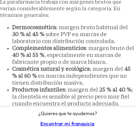
La parafarmacia trabaja con márgenes brutos que
varían considerablemente según la categoría. En
términos generales:
Dermocosmética
: margen bruto habitual del
30 % al 45 %
sobre PVP en marcas de
laboratorio con distribución controlada.
Complementos alimenticios
: margen bruto del
40 % al 55 %
, especialmente en marcas de
fabricante propio o de marca blanca.
Cosmética natural y ecológica
: margen del
45
% al 60 %
en marcas independientes que no
tienen distribución masiva.
Productos infantiles
: margen del
25 % al 40 %
;
la clientela es sensible al precio pero muy fiel
cuando encuentra el producto adecuado.
Ortopedia ligera
: margen del
40 % al 60 %
;
¿Quieres que te ayudemos?
producto de alta rotación en zonas con
Encontrar mi franquicia
población mayor o próximas a centros de salud.