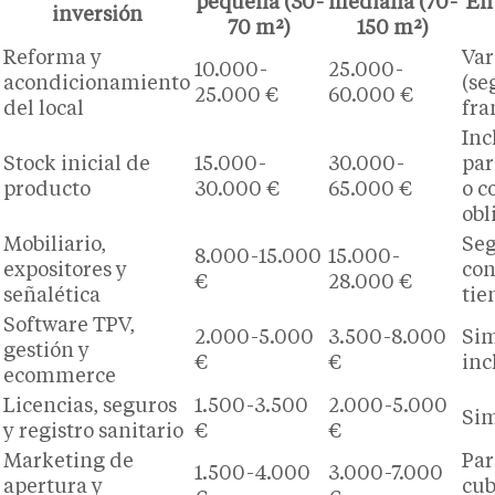
pequeña (30-
mediana (70-
En
inversión
70 m²)
150 m²)
Reforma y
Var
10.000-
25.000-
acondicionamiento
(se
25.000 €
60.000 €
del local
fra
Inc
Stock inicial de
15.000-
30.000-
par
producto
30.000 €
65.000 €
o c
obl
Mobiliario,
Se
8.000-15.000
15.000-
expositores y
con
€
28.000 €
señalética
tie
Software TPV,
2.000-5.000
3.500-8.000
Sim
gestión y
€
€
inc
ecommerce
Licencias, seguros
1.500-3.500
2.000-5.000
Sim
y registro sanitario
€
€
Marketing de
Par
1.500-4.000
3.000-7.000
apertura y
cub