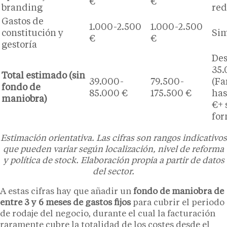
€
€
branding
red
Gastos de
1.000-2.500
1.000-2.500
constitución y
Sim
€
€
gestoría
Des
35.
Total estimado (sin
39.000-
79.500-
(Fa
fondo de
85.000 €
175.500 €
has
maniobra)
€+ 
for
Estimación orientativa. Las cifras son rangos indicativos
que pueden variar según localización, nivel de reforma
y política de stock. Elaboración propia a partir de datos
del sector.
A estas cifras hay que añadir un
fondo de maniobra de
entre 3 y 6 meses de gastos fijos
para cubrir el periodo
de rodaje del negocio, durante el cual la facturación
raramente cubre la totalidad de los costes desde el