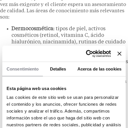
vez más exigente y el cliente espera un asesoramiento
de calidad. Las áreas de conocimiento más relevantes
son:
Dermocosmética
: tipos de piel, activos
cosméticos (retinol, vitamina C, ácido
hialurónico, niacinamida), rutinas de cuidado
y lectura de etiquetas.
Nutrición y complementación alimentaria
:
fundamentos de macronutrientes, deficiencias
más comunes, interacciones entre
Consentimiento
Detalles
Acerca de las cookies
suplementos y medicamentos.
Atención al cliente y venta consultiva
: escucha
activa, identificación de necesidades y
Esta página web usa cookies
presentación de soluciones multimarca
Las cookies de este sitio web se usan para personalizar
adaptadas al perfil del cliente.
el contenido y los anuncios, ofrecer funciones de redes
Gestión comercial y control de stock
: pedidos
sociales y analizar el tráfico. Además, compartimos
mínimos, rotación de producto, gestión de
información sobre el uso que haga del sitio web con
caducidades y negociación con proveedores.
nuestros partners de redes sociales, publicidad y análisis
Marketing digital y ecommerce
: SEO en