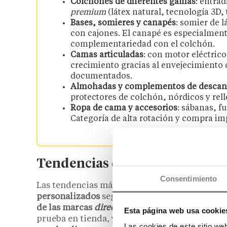
Colchones de diferentes gamas
: entra
premium
(látex natural, tecnología 3D,
Bases, somieres y canapés
: somier de 
con cajones. El canapé es especialment
complementariedad con el colchón.
Camas articuladas
: con motor eléctric
crecimiento gracias al envejecimiento d
documentados.
Almohadas y complementos de descan
protectores de colchón, nórdicos y rell
Ropa de cama y accesorios
: sábanas, f
Categoría de alta rotación y compra im
Tendencias de consumo de co
Consentimiento
Las tendencias más relevantes en 2026 son el 
personalizados
según el perfil del durmiente 
de las marcas
direct-to-consumer
online
que h
Esta página web usa cookie
prueba en tienda, y la valoración de los
materi
Las cookies de este sitio we