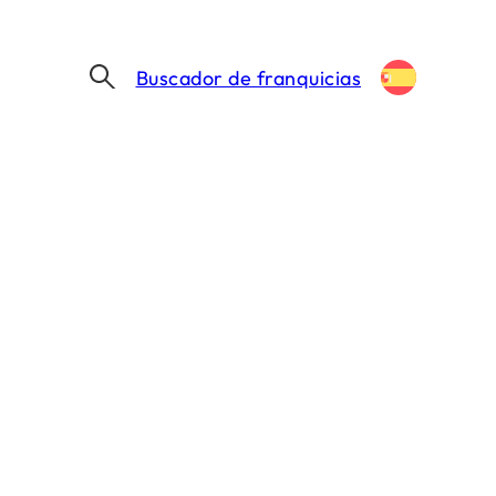
Buscador de franquicias
CAMAS EN ESPAÑA EN 2026: GUÍA COMPLETA
nes o camas en
mpleta
MIN. DE LECTURA