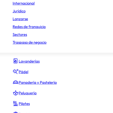
Internacional
Gimnasio y fitness
Jurídico
Lanzarse
Hamburguesas
Redes de franquicia
Heladerías
Sectores
Hostelería y Restauración
Traspaso de negocio
Inmobiliario
Lavanderías
Pádel
Panadería y Pastelería
Peluquería
Pilates