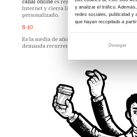
canal online
es real, pero crea una oportunidad
y analizar el tráfico. Ademá
Internet y cierra la compra en tienda, donde
redes sociales, publicidad y
personalizado.
que hayan recopilado a parti
8-10
Es la media de años de renovación de un colc
Denegar
demanda recurrente y predecible para las tie