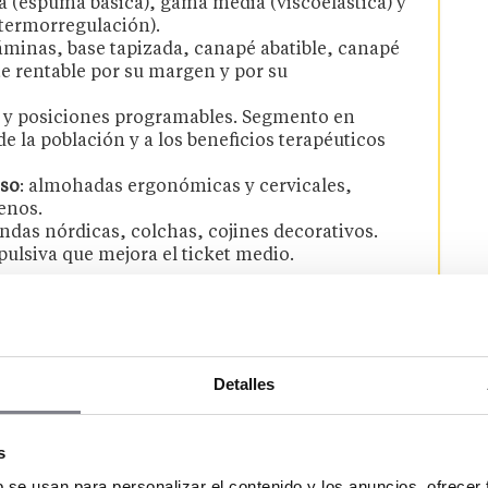
da (espuma básica), gama media (viscoelástica) y
 termorregulación).
láminas, base tapizada, canapé abatible, canapé
e rentable por su margen y por su
o y posiciones programables. Segmento en
e la población y a los beneficios terapéuticos
so
: almohadas ergonómicas y cervicales,
enos.
undas nórdicas, colchas, cojines decorativos.
pulsiva que mejora el ticket medio.
lchones
Detalles
interés creciente por los
colchones
(posición, peso, temperatura corporal), el
auge
an educado al mercado y generado demanda de
s
ales naturales y sostenibles
. La
competencia del
b se usan para personalizar el contenido y los anuncios, ofrecer