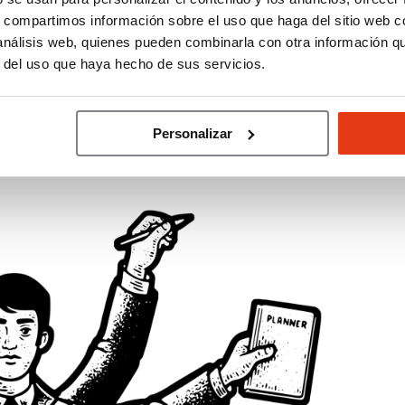
 para el comercio físico: el cliente investiga en
s, compartimos información sobre el uso que haga del sitio web 
 puede
probar el producto
y recibir asesoramiento
 análisis web, quienes pueden combinarla con otra información q
r del uso que haya hecho de sus servicios.
hón en España. Esta periodicidad garantiza una
Personalizar
ndas especializadas.