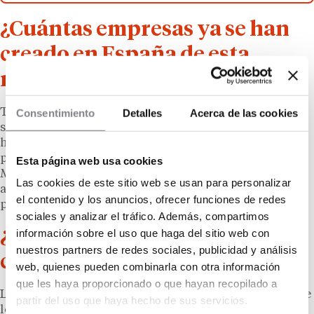
¿Cuántas empresas ya se han
creado en España de esta
manera?
Todavía no hay estadísticas oficiales sobre cuántas SL
Consentimiento
Detalles
Acerca de las cookies
se han creado por 1€, pero del Pino no duda de que ya
han sido unas cuantas. Eso sí, siguen siendo un
porcentaje minoritario frente a las SL tradicionales.
Esta página web usa cookies
Muchos proyectos empresariales siguen optando por
Las cookies de este sitio web se usan para personalizar
aportar un capital social más sólido desde el inicio
el contenido y los anuncios, ofrecer funciones de redes
porque eso refuerza su imagen de solvencia.
sociales y analizar el tráfico. Además, compartimos
información sobre el uso que haga del sitio web con
¿Puedo abrir una franquicia
nuestros partners de redes sociales, publicidad y análisis
con una SL por 1€?
web, quienes pueden combinarla con otra información
que les haya proporcionado o que hayan recopilado a
Legalmente, nada lo impide. No hay nada en la ley que
partir del uso que haya hecho de sus servicios.
lo obstaculice. Sin embargo, en la práctica, no parece