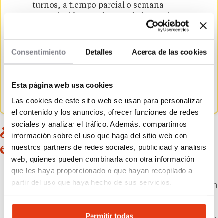
turnos, a tiempo parcial o semana
comprimida son algunas de las opciones que
pueden adaptarse a las necesidades de cada
empresa.
Revisa el horario periódicamente.
Los
Consentimiento
Detalles
Acerca de las cookies
hábitos de consumo cambian con el tiempo,
por lo que conviene analizar las ventas y
modificar los horarios cuando sea necesario
Esta página web usa cookies
para mejorar la rentabilidad del negocio.
Las cookies de este sitio web se usan para personalizar
el contenido y los anuncios, ofrecer funciones de redes
sociales y analizar el tráfico. Además, compartimos
¿Y si quieres abrir un negocio
información sobre el uso que haga del sitio web con
en otros países europeos?
nuestros partners de redes sociales, publicidad y análisis
web, quienes pueden combinarla con otra información
que les haya proporcionado o que hayan recopilado a
En
Londres
, los comercios de reducida
partir del uso que haya hecho de sus servicios.
2
dimensión (hasta 280 m
) no tienen restricción
de horarios.
En
París
, suelen cerrar los domingos.
Permitir todas