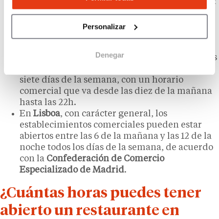
En
Roma
, las tiendas pueden estar abiertas por
lo general de 7 de la mañana hasta las 22h.
En
Berlín
, el horario comercial habitual, de
Personalizar
lunes a sábados, es desde las 9 de la mañana
hasta las 20h.
Denegar
En
Estambul
, en principio los establecimientos
comerciales pueden permanecer abiertos los
siete días de la semana, con un horario
comercial que va desde las diez de la mañana
hasta las 22h.
En
Lisboa
, con carácter general, los
establecimientos comerciales pueden estar
abiertos entre las 6 de la mañana y las 12 de la
noche todos los días de la semana, de acuerdo
con la
Confederación de Comercio
Especializado de Madrid
.
¿Cuántas horas puedes tener
abierto un restaurante en