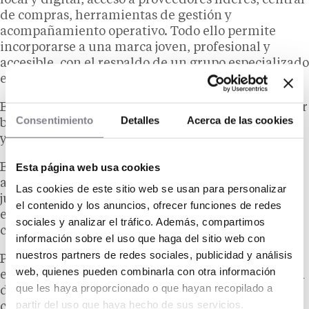
local y digital, acceso a proveedores líderes, central
de compras, herramientas de gestión y
acompañamiento operativo. Todo ello permite
incorporarse a una marca joven, profesional y
accesible, con el respaldo de un grupo especializado
en gestión y desarrollo de salones.
Este respaldo permite al nuevo franquiciado operar
Consentimiento
Detalles
Acerca de las cookies
bajo una marca reconocida, con procesos definidos
y acompañamiento en las áreas clave del negocio.
Esta página web usa cookies
El traspaso responde a una decisión personal del
actual franquiciado vinculada a su proceso de
Las cookies de este sitio web se usan para personalizar
jubilación. El salón continúa operativo, con equipo
el contenido y los anuncios, ofrecer funciones de redes
estable, instalaciones acondicionadas y actividad
sociales y analizar el tráfico. Además, compartimos
consolidada.
información sobre el uso que haga del sitio web con
nuestros partners de redes sociales, publicidad y análisis
Para candidatos validados se facilitará dossier
web, quienes pueden combinarla con otra información
económico con información ampliada sobre cuenta
que les haya proporcionado o que hayan recopilado a
de resultados, contrato de alquiler, estructura de
partir del uso que haya hecho de sus servicios.
costes, personal, activos incluidos, condiciones del