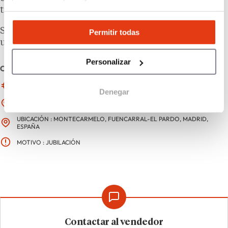
traspaso y documentación relevante del negocio.
Solicita el dossier económico del salón y agenda
Permitir todas
una llamada con el equipo de Expansión.
Personalizar
CARACTERÍSTICAS
FACTURACIÓN : 176 000 €
Denegar
ZONA GEOGRÁFICA : COMUNIDAD DE MADRID
UBICACIÓN : MONTECARMELO, FUENCARRAL-EL PARDO, MADRID,
ESPAÑA
MOTIVO : JUBILACIÓN
Contactar al vendedor