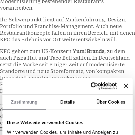
Modernisierung bestehender Restaurants
vorantreiben.
Ihr Schwerpunkt liegt auf Markenführung, Design,
Portfolio und Franchise-Management. Auch neue
Restaurantkonzepte fallen in ihren Bereich, mit denen
KFC das Erlebnis vor Ort weiterentwickeln will.
KFC gehört zum US-Konzern
Yum! Brands
, zu dem
auch Pizza Hut und Taco Bell zählen. In Deutschland
setzt die Marke seit einiger Zeit auf modernisierte
Standorte und neue Storeformate, von kompakten
Innenstadtlagen bis zu großzügigen
Erlebnisrestaurants. Die CDO-Rolle soll diese
Entwicklung jetzt zentral koordinieren.
Zustimmung
Details
Über Cookies
„Mit Julia Lehnert gewinnen wir eine Führungskraft,
die strategisches Denken, operative Stärke und
digitale Kompetenz in besonderer Weise vereint”,
Diese Webseite verwendet Cookies
erklärt
Levent Isli, General Manager von KFC
Deutschland
.
Wir verwenden Cookies, um Inhalte und Anzeigen zu