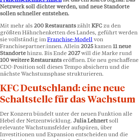
Franchisenehmer:innen
ist das ein klares Signal: Das
Netzwerk soll dichter werden, und neue Standorte
sollen schneller entstehen.
Mit mehr als
200 Restaurants
zählt
KFC
zu den
größten Hähnchenketten des Landes, geführt werden
sie vollständig im
Franchise-Modell
von
Franchisepartner:innen. Allein
2025
kamen
11 neue
Standorte
hinzu. Bis Ende
2027
will die Marke rund
100 weitere Restaurants
eröffnen. Die neu geschaffene
CDO-Position soll dieses Tempo absichern und die
nächste Wachstumsphase strukturieren.
KFC Deutschland: eine neue
Schaltstelle für das Wachstum
Der Konzern bündelt unter der neuen Funktion alle
Hebel der Netzentwicklung.
Julia Lehnert
soll
relevante Wachstumsfelder aufspüren, über
Investitionen und Expansion entscheiden und die