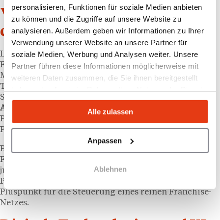
personalisieren, Funktionen für soziale Medien anbieten
Von AmRest zur Markenseite:
zu können und die Zugriffe auf unsere Website zu
das Profil von Julia Lehnert
analysieren. Außerdem geben wir Informationen zu Ihrer
Verwendung unserer Website an unsere Partner für
soziale Medien, Werbung und Analysen weiter. Unsere
Lehnert bringt mehr als
15 Jahre
internationale
Führungserfahrung mit, unter anderem in
Partner führen diese Informationen möglicherweise mit
Markenentwicklung, Recht, Franchise und
weiteren Daten zusammen, die Sie ihnen bereitgestellt
Transformation im Handel und in der
haben oder die sie im Rahmen Ihrer Nutzung der Dienste
Systemgastronomie. Zuletzt verantwortete sie bei der
gesammelt haben.
AmRest Group
als Director Development die
Alle zulassen
Portfoliostrategie für Marken wie KFC, Starbucks,
Pizza Hut, Sushi Shop und La Tagliatella.
Anpassen
Bemerkenswert ist ihr Wechsel von der
Franchisenehmer- auf die Markenseite. Durch ihren
Ablehnen
juristischen Hintergrund kennt sie Vertrags- und
Partnerschaftsstrukturen aus eigener Praxis, ein
Pluspunkt für die Steuerung eines reinen Franchise-
Netzes.