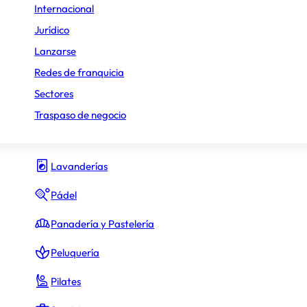
Internacional
Gimnasio y fitness
Jurídico
Lanzarse
Hamburguesas
Redes de franquicia
Heladerías
Sectores
Hostelería y Restauración
Traspaso de negocio
Inmobiliario
Lavanderías
Pádel
Panadería y Pastelería
Peluquería
Pilates