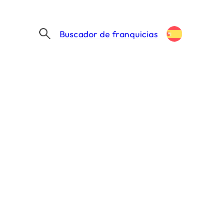
Buscador de franquicias
LOS RESTAURANTES DE FRANQUICIAS DE TAPAS, BARRA DE PINTXOS, ALCANZAN LOS 20 LOCALES EN ESPAÑA
 tapas, BaRRa de
es en España
2 MIN. DE LECTURA