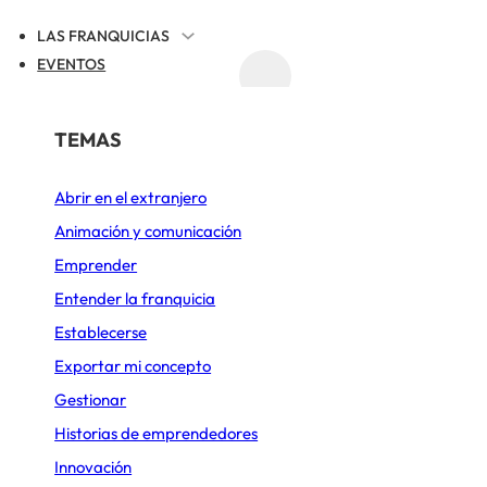
LAS FRANQUICIAS
EVENTOS
ACTUALIDAD
REGISTRAR TU FRANQUICIA
POR SECTOR
TEMAS
UALIDAD DE LAS FRANQUICIAS
Abrir en el extranjero
Alimentación
Animación y comunicación
s de franquicias de
Belleza y Bienestar
Emprender
Cafeterías
Entender la franquicia
canzan los 20 local
Establecerse
Comida rápida
Exportar mi concepto
Construcción y Reformas
Gestionar
3 DE NOVIEMBRE DE 2025
ACTUALIZADO EL 10 DE JUNIO DE 2026
Deportes y Ocio
Historias de emprendedores
Innovación
Diseño de cocinas