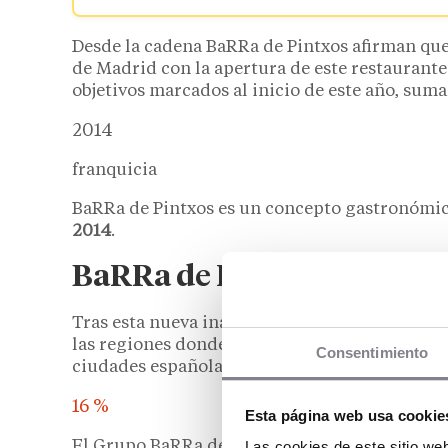
Desde la cadena BaRRa de Pintxos afirman qu
de Madrid con la apertura de este restaurant
objetivos marcados al inicio de este año, sum
2014
franquicia
BaRRa de Pintxos es un concepto gastronómi
2014
.
BaRRa de Pintxos, expans
Tras esta nueva inauguración, el propósito d
las regiones donde ya está implantado, así c
Consentimiento
ciudades españolas, como Málaga, Alicante y 
16 %
Esta página web usa cookie
El Grupo BaRRa de Pintxos aumentó un 16 % su
Las cookies de este sitio we