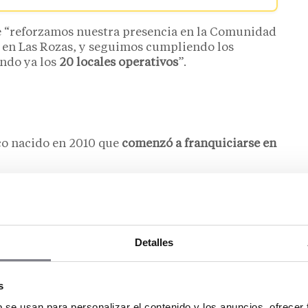
e “reforzamos nuestra presencia en la Comunidad
e en Las Rozas, y seguimos cumpliendo los
ando ya los
20 locales operativos
”.
co nacido en 2010 que
comenzó a franquiciarse en
ión nacional
el Grupo es seguir consolidando su presencia en
omo
expandirse hacia otras comunidades
y
Detalles
Valencia.
s
s ventas en el primer semestre de 2025. (Fuente:
b se usan para personalizar el contenido y los anuncios, ofrecer