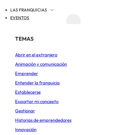
LAS FRANQUICIAS
EVENTOS
ACTUALIDAD
REGISTRAR TU FRANQUICIA
POR SECTOR
TEMAS
UALIDAD DE LAS FRANQUICIAS
Abrir en el extranjero
Alimentación
Animación y comunicación
é alcanzar 25 tiend
Belleza y Bienestar
Emprender
Cafeterías
Entender la franquicia
a en 4 años con fra
Establecerse
Comida rápida
Exportar mi concepto
Construcción y Reformas
Gestionar
2 DE DICIEMBRE DE 2025
ACTUALIZADO EL 6 DE AGOSTO DE 2026
Deportes y Ocio
Historias de emprendedores
Innovación
Diseño de cocinas