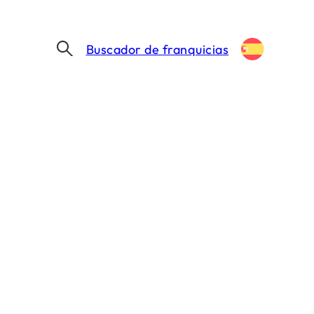
Buscador de franquicias
BLACKPIER PREVÉ ALCANZAR 25 TIENDAS DE SASTRERÍA A MEDIDA EN 4 AÑOS CON FRANQUICIAS
as de sastrería
nquicias
6 MIN. DE LECTURA