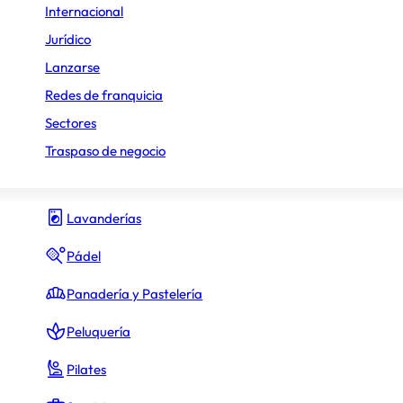
Internacional
Gimnasio y fitness
Jurídico
Lanzarse
Hamburguesas
Redes de franquicia
Heladerías
Sectores
Hostelería y Restauración
Traspaso de negocio
Inmobiliario
Lavanderías
Pádel
Panadería y Pastelería
Peluquería
Pilates