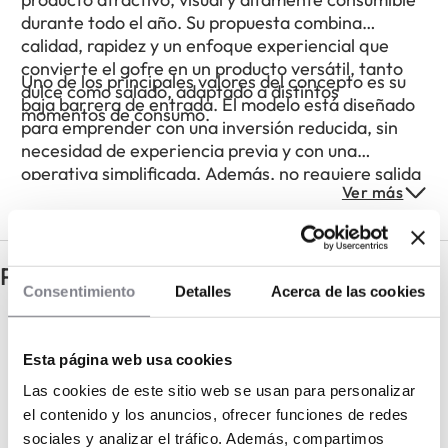
durante todo el año. Su propuesta combina
calidad, rapidez y un enfoque experiencial que
convierte el gofre en un producto versátil, tanto
Uno de los principales valores del concepto es su
dulce como salado, adaptado a distintos
baja barrera de entrada. El modelo está diseñado
momentos de consumo.
para emprender con una inversión reducida, sin
necesidad de experiencia previa y con una
operativa simplificada. Además, no requiere salida
Ver más
de humos en la mayoría de sus formatos, lo que
amplía significativamente las posibilidades de
ubicación.
Preguntas frecuentes
Consentimiento
Detalles
Acerca de las cookies
¿Necesito experiencia previa en
hostelería?
Esta página web usa cookies
Las cookies de este sitio web se usan para personalizar
¿Es un negocio estacional?
el contenido y los anuncios, ofrecer funciones de redes
sociales y analizar el tráfico. Además, compartimos