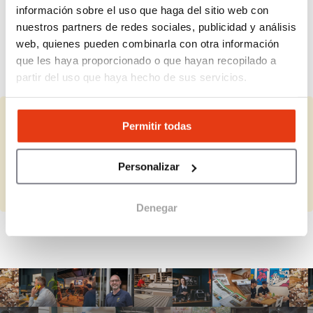
¿A quién va dirigido este modelo de
información sobre el uso que haga del sitio web con
franquicia?
nuestros partners de redes sociales, publicidad y análisis
web, quienes pueden combinarla con otra información
que les haya proporcionado o que hayan recopilado a
¿Qué royalty tiene la franquicia?
partir del uso que haya hecho de sus servicios.
Permitir todas
¿Representas a Waffle Wrap?
Completa la información que falta y actualiza los datos.
Personalizar
Completar
Denegar