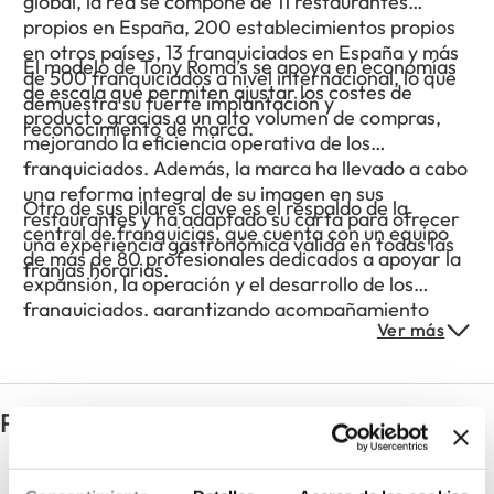
global, la red se compone de 11 restaurantes
propios en España, 200 establecimientos propios
en otros países, 13 franquiciados en España y más
El modelo de Tony Roma’s se apoya en economías
de 500 franquiciados a nivel internacional, lo que
de escala que permiten ajustar los costes de
demuestra su fuerte implantación y
producto gracias a un alto volumen de compras,
reconocimiento de marca.
mejorando la eficiencia operativa de los
franquiciados. Además, la marca ha llevado a cabo
una reforma integral de su imagen en sus
Otro de sus pilares clave es el respaldo de la
restaurantes y ha adaptado su carta para ofrecer
central de franquicias, que cuenta con un equipo
una experiencia gastronómica válida en todas las
de más de 80 profesionales dedicados a apoyar la
franjas horarias.
expansión, la operación y el desarrollo de los
franquiciados, garantizando acompañamiento
Ver más
continuo en todas las fases del negocio.
Preguntas frecuentes
¿Qué superficie mínima necesita un
restaurante Tony Roma’s?