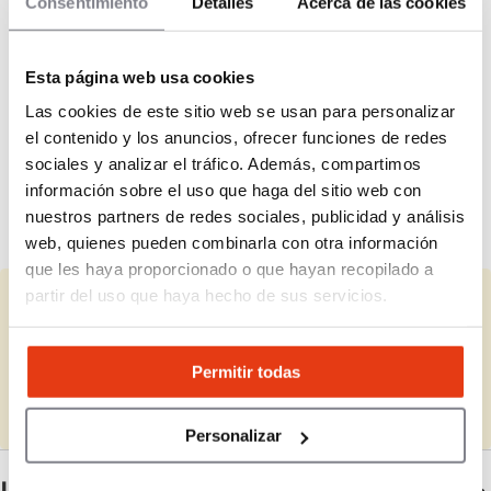
Consentimiento
Detalles
Acerca de las cookies
¿Cuánto dura el contrato de franquicia?
Esta página web usa cookies
Las cookies de este sitio web se usan para personalizar
el contenido y los anuncios, ofrecer funciones de redes
¿Existe royalty mensual?
sociales y analizar el tráfico. Además, compartimos
información sobre el uso que haga del sitio web con
nuestros partners de redes sociales, publicidad y análisis
¿Hay cuota de publicidad?
web, quienes pueden combinarla con otra información
que les haya proporcionado o que hayan recopilado a
partir del uso que haya hecho de sus servicios.
¿Representas a Tony Roma’s?
Completa la información que falta y actualiza los datos.
Permitir todas
Completar
Personalizar