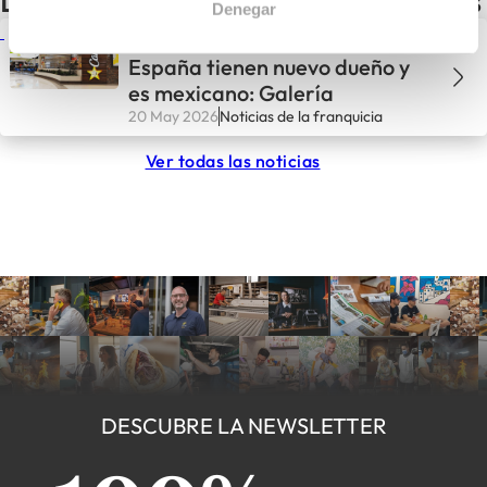
Las últimas noticias de Tony Roma’s
Denegar
Tony Roma’s y Carl’s Jr. en
España tienen nuevo dueño y
es mexicano: Galería
20 May 2026
Noticias de la franquicia
Ver todas las noticias
DESCUBRE LA NEWSLETTER