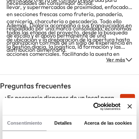
necesidades del consumidor actual.
llevar, y supermercados de proximidad, enfocados
en secciones frescas como frutería, panadería,
carnicería, charcutería o pescadería. Todo ello
Además, Dialprix acompaña a sus franquiciados en
respaldado por una marca consolidada, economías
todas las etapas del proyecto, desde la búsqueda
de escala y el apoyo permanente de una
de ubicación y la preparación de la apertura hasta
organización con más de un siglo de experiencia en
la gestión diaria, la logística, la formación y las
distribución alimentaria.
acciones comerciales, facilitando la puesta en
Ver más
marcha de un negocio rentable y sostenible.
Preguntas frecuentes
¿Es necesario disponer de un local para
abrir una franquicia Dialprix?
¿Puedo convertir mi supermercado
Consentimiento
Detalles
Acerca de las cookies
actual en un Dialprix?