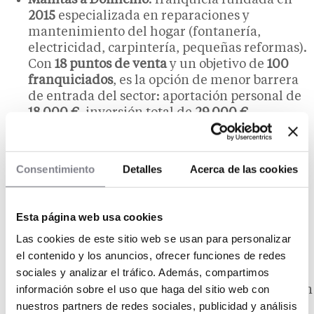
Manitas a Domicilio
: franquicia fundada en
2015
especializada en reparaciones y
mantenimiento del hogar (fontanería,
electricidad, carpintería, pequeñas reformas).
Con
18 puntos de venta
y un objetivo de
100
franquiciados
, es la opción de menor barrera
de entrada del sector: aportación personal de
18.000 €
, inversión total de
29.000 €
,
facturación anual media de
300.000 €
.
Avenir Reformas
: red nacida en
2017
en
Francia, con más de
192 establecimientos
en
Consentimiento
Detalles
Acerca de las cookies
Europa y expansión activa en España. Su
modelo se basa en la
subcontratación total
de
los trabajos, sin equipo técnico propio, lo que
Esta página web usa cookies
reduce notablemente los costes de personal.
Las cookies de este sitio web se usan para personalizar
Aportación personal de
20.000 €
, inversión
el contenido y los anuncios, ofrecer funciones de redes
total de
37.000 €
, facturación anual media de
sociales y analizar el tráfico. Además, compartimos
550.000 €
.
información sobre el uso que haga del sitio web con
Aquí Tu Reforma
: enseña española fundada en
nuestros partners de redes sociales, publicidad y análisis
2019
, con
más de 300 licenciatarios
presentes