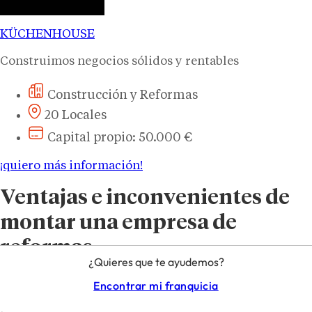
KÜCHENHOUSE
Construimos negocios sólidos y rentables
Construcción y Reformas
20 Locales
Capital propio: 50.000 €
¡quiero más información!
Ventajas e inconvenientes de
montar una empresa de
reformas
¿Quieres que te ayudemos?
Como cualquier proyecto empresarial,
abrir una
Encontrar mi franquicia
empresa de reformas
presenta fortalezas estructurales
y riesgos específicos que conviene evaluar antes de