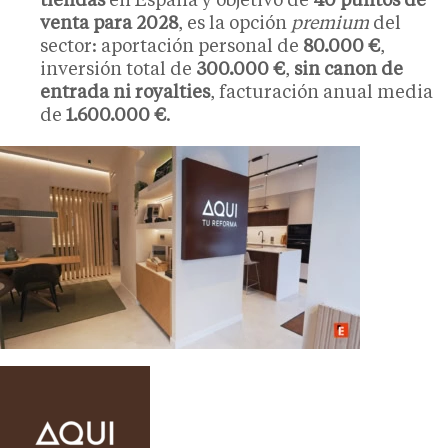
tiendas
en España y objetivo de
40 puntos de
venta para 2028
, es la opción
premium
del
sector: aportación personal de
80.000 €
,
inversión total de
300.000 €
,
sin canon de
entrada ni royalties
, facturación anual media
de
1.600.000 €
.