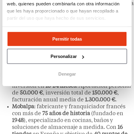
en
8 países
. Modelo tecnológico con plataforma
web, quienes pueden combinarla con otra información
digital de gestión de proyectos. Aportación
que les haya proporcionado o que hayan recopilado a
personal de
50.000 €
, inversión global de
partir del uso que haya hecho de sus servicios.
125.000 €
, canon de entrada de
21.900 €
,
facturación anual media de
1.200.000 €
.
KüchenHouse
: franquicia española
Permitir todas
especializada en cocinas alemanas a medida,
fundada en
2007
. Con
20 tiendas
y un modelo
Personalizar
llave en mano que incluye búsqueda de local,
diseño de
showroom
y campaña de marketing
inicial, ofrece una rentabilidad operativa
Denegar
estimada del
30-40 %
y un retorno de la
inversión en
18-24 meses
. Aportación personal
de
50.000 €
, inversión total de
150.000 €
,
facturación anual media de
1.300.000 €
.
Mobalpa
: fabricante y franquiciador francés
con más de
75 años de historia
(fundado en
1948
), especializado en cocinas, baños y
soluciones de almacenaje a medida. Con
16