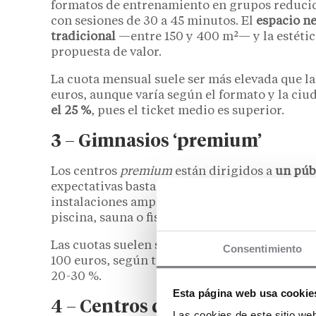
formatos de entrenamiento en grupos reducid
con sesiones de 30 a 45 minutos. El
espacio n
tradicional
—entre 150 y 400 m²— y la estétic
propuesta de valor.
La cuota mensual suele ser más elevada que l
euros, aunque varía según el formato y la ciu
el 25 %
, pues el ticket medio es superior.
3 – Gimnasios ‘premium’
Los centros
premium
están dirigidos a
un púb
expectativas bastante altas. Lo que diferencia
instalaciones amplias, un diseño cuidado y un
piscina, sauna o fisioterapia.
Las cuotas suelen situarse
entre los 50 y los 
Consentimiento
100 euros, según también la oferta de servici
20-30 %.
Esta página web usa cookie
4 – Centros de entrenamiento 
Las cookies de este sitio we