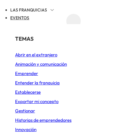
LAS FRANQUICIAS
EVENTOS
ACTUALIDAD
REGISTRAR TU FRANQUICIA
POR SECTOR
TEMAS
INICIO
ARTICULOS
CÓMO ABRIR UN GIMNASIO EN ESPAÑA EN 2026
Abrir en el extranjero
Alimentación
Animación y comunicación
un gimnasio en Es
Belleza y Bienestar
Emprender
Cafeterías
Entender la franquicia
Establecerse
7 DE FEBRERO DE 2026
ACTUALIZADO EL 5 DE AGOSTO DE 2026
Comida rápida
Exportar mi concepto
Construcción y Reformas
Gestionar
Deportes y Ocio
Historias de emprendedores
Innovación
Diseño de cocinas