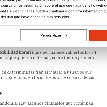
s, compartimos información sobre el uso que haga del sitio web 
n una
atención individualizada
. Puede funcionar
 análisis web, quienes pueden combinarla con otra información q
icio extra de otro gimnasio más grande.
r del uso que haya hecho de sus servicios.
as sesiones personalizadas, los planes de
 seguimiento continuo. El precio por hora suele
Personalizar
xibilidad horaria
que permanecen abiertos las 24
onas que quieren entrenar, sobre todo, a primera
 en determinadas franjas y atrae a usuarios que
ún, sobre todo, en formatos
low cost
o en cadenas
s
 pandemia. Hay algunos gimnasios que combinan