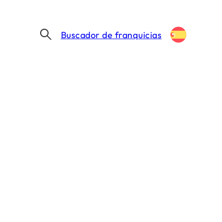
Buscador de franquicias
paña en 2026
9 MIN. DE LECTURA