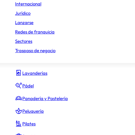
Internacional
Gimnasio y fitness
Jurídico
Lanzarse
Hamburguesas
Redes de franquicia
Heladerías
Sectores
Hostelería y Restauración
Traspaso de negocio
Inmobiliario
Lavanderías
Pádel
Panadería y Pastelería
Peluquería
Pilates