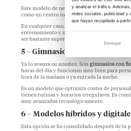
y analizar el tráfico. Ademá
Este modelo de negocio
fitness
está basado e
redes sociales, publicidad y
como un centro independiente o como un serv
que hayan recopilado a parti
En cualquier caso, su propuesta de valor son l
entrenamiento y nutricionales adaptados y el
ser bastante superior a la media del sector.
Denegar
5 – Gimnasios 24/7
Ya lo avanza su nombre. Son
gimnasios con fle
horas del día y funcionan muy bien para pers
hora de la mañana o ya entrada la noche.
Es un modelo que optimiza costes de personal
tienen rutinas y horarios irregulares. Es com
muy avanzadas tecnológicamente.
6 – Modelos híbridos y digitale
Esta opción se ha consolidado después de la