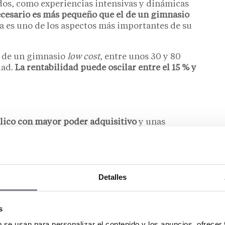
os, como experiencias intensivas y dinámicas
ecesario es más pequeño que el de un gimnasio
a es uno de los aspectos más importantes de su
a de un gimnasio
low cost
, entre unos 30 y 80
dad.
La rentabilidad puede oscilar entre el 15 % y
lico con mayor poder adquisitivo
y unas
 a este modelo de otros gimnasios son las
a oferta de servicios adicionales, como spa,
200 euros mensuales
, con una media que ronda los
Detalles
os. La rentabilidad también asciende en torno a un
s
personal
b se usan para personalizar el contenido y los anuncios, ofrecer