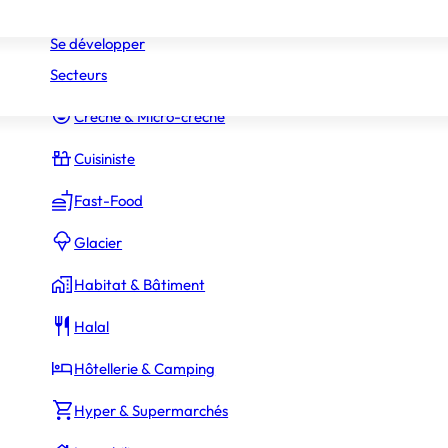
Réseaux
Commerce Associé
Se développer
Secteurs
Constructeur Piscines & Spas
Crèche & Micro-crèche
Cuisiniste
Fast-Food
Glacier
Habitat & Bâtiment
Halal
Hôtellerie & Camping
Hyper & Supermarchés