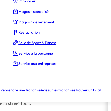
Immobilier
Magasin spécialisé
Magasin de vêtement
Restauration
Salle de Sport & Fitness
Service à la personne
Service aux entreprises
r
Reprendre une franchise
Avis sur les franchises
Trouver un local
ranchise
, L’Express a reçu Yves Hecker,
 la street food.