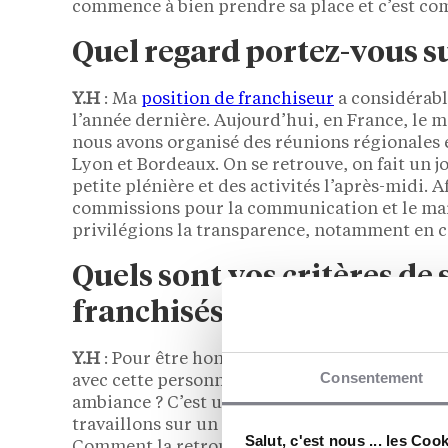
commence à bien prendre sa place et c’est c
Quel regard portez-vous su
Y.H
: Ma
position de franchiseur
a considérabl
l’année dernière. Aujourd’hui, en France, le 
nous avons organisé des réunions régionales 
Lyon et Bordeaux. On se retrouve, on fait un jo
petite plénière et des activités l’après-midi. A
commissions pour la communication et le mar
privilégions la transparence, notamment en c
Quels sont vos critères de 
franchisés ?
Y.H
: Pour être honnête, la première question q
Consentement
avec cette personne et faire des repas avec ell
ambiance ? C’est un cliché, mais on est une fam
travaillons sur un projet appelé “Papa attitu
Salut, c'est nous ... les Coo
Comment la retrouver avec nos clients ? Comme