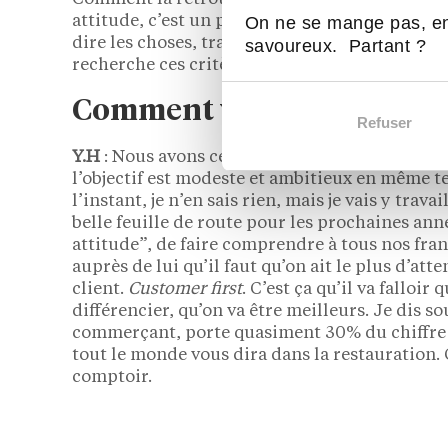
attitude, c’est un peu de tout. L’esprit est déca
On ne se mange pas, en
dire les choses, travailler sérieusement sans se
savoureux. Partant ?
recherche ces critères chez mes franchisés.
Comment voyez-vous les c
Refuser
Y.H
: Nous avons célébré nos 10 ans en octobre 
l’objectif est modeste et ambitieux en même t
l’instant, je n’en sais rien, mais je vais y trav
belle feuille de route pour les prochaines anné
attitude”, de faire comprendre à tous nos franch
auprès de lui qu’il faut qu’on ait le plus d’atte
client.
Customer first
. C’est ça qu’il va falloir
différencier, qu’on va être meilleurs. Je dis 
commerçant, porte quasiment 30% du chiffre d’
tout le monde vous dira dans la restauration. 
comptoir.