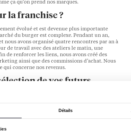
omme ça qu’on prend nos marques.
r la franchise ?
ement évolué et est devenue plus importante
marché du burger est complexe. Pendant un an,
et nous avons organisé quatre rencontres par an à
ur de travail avec des ateliers le matin, une
fin de renforcer les liens, nous avons créé des
keting ainsi que des commissions d’achat. Nous
e qui concerne nos revenus.
sélection de vos futurs
ue je me pose est de savoir si je pourrais sortir
Détails
e. Seront-ils capables de s’intégrer dans cette
ille. Il n’y a pas de filtre. Actuellement, nous
de”. Comment la retrouver avec nos franchisés ?
kies
nt la retrouver avec nos salariés ? Et la Papa