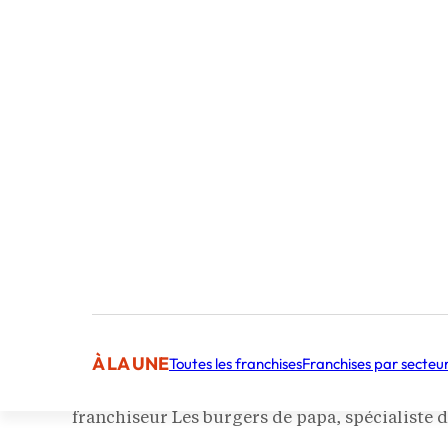
Publié par La Rédaction
À LA UNE
Toutes les franchises
Franchises par secteu
Dans ce nouvel épisode du
podcast En toute f
franchiseur Les burgers de papa, spécialiste de