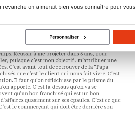
lé, il faut être sympa et bienveillant, il faut savoir
 revanche on aimerait bien vous connaître pour vou
 prendre au sérieux et privilégier le client. Je
inq prochaines années ?
Personnaliser
dernier, et comme je le dis à nos équipes,
emps. Réussir à me projeter dans 5 ans, pour
ailler, puisque c’est mon objectif : m’attribuer une
es. C’est avant tout de retrouver de la “Papa
isés que c’est le client qui nous fait vivre. C’est
ntion. Il faut qu’on réfléchisse par le prisme du
 qu’on apporte. C’est là-dessus qu’on va se
souvent qu’un bon franchisé qui est un bon
affaires quasiment sur ses épaules. C’est ce que
C’est le commerçant qui doit être derrière son