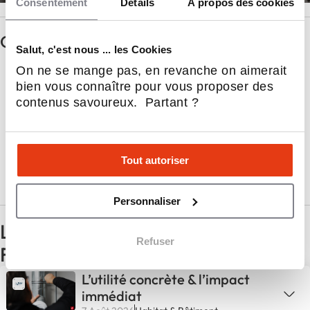
Consentement
Détails
À propos des cookies
Questions principales
Salut, c'est nous ... les Cookies
On ne se mange pas, en revanche on aimerait
Les points forts
bien vous connaître pour vous proposer des
contenus savoureux. Partant ?
Profils recherchés
Tout autoriser
Rejoindre FHV en 3 points
Personnaliser
Les dernières actualités de FHV -
Refuser
France Hygiène Ventilation
L’utilité concrète & l’impact
immédiat