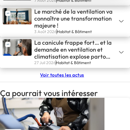
7 Août 2026
Habitat & Bâtiment
Le marché de la ventilation va
connaître une transformation
majeure !
3 Août 2026
Habitat & Bâtiment
La canicule frappe fort… et la
demande en ventilation et
climatisation explose partout
en France
27 Juil 2026
Habitat & Bâtiment
Voir toutes les actus
Ça pourrait vous intéresser