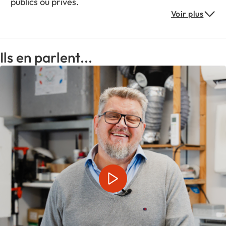
publics ou privés.
Voir plus
C’est dans ce contexte que naît
la franchise
France Hygiène Ventilation en Normandie.
Une
entreprise de service ancrée dans une démarche
Ils en parlent...
de qualité. FHV aspire à offrir un confort de vie en
assurant un service professionnel et de proximité à
sa clientèle.
Spécialisée dans l
’amélioration de la qualité de
l’air intérieur
, FHV se charge de l’entretien et de
la maintenance des systèmes de ventilation des
professionnels et des particuliers répondant ainsi
aux obligatoires légales.
Avec un chiffre d’affaires croissant depuis sa
création, FHV propose une gamme complète de