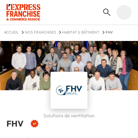
ACCUEIL
NOS FRANCHISES
HABITAT & BÂTIMENT
FHV
Solutions de ventilation
FHV