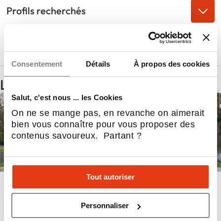
Profils recherchés
Rejoindre Les Burgers de Lucien en 3
points
Consentement
Détails
À propos des cookies
Les annonces
Salut, c'est nous ... les Cookies
À reprendre
On ne se mange pas, en revanche on aimerait
bien vous connaître pour vous proposer des
contenus savoureux. Partant ?
Les Burgers de Lucien – cession d’un
Tout autoriser
kiosque à Saint-Quentin !
Personnaliser
Hauts-de-France