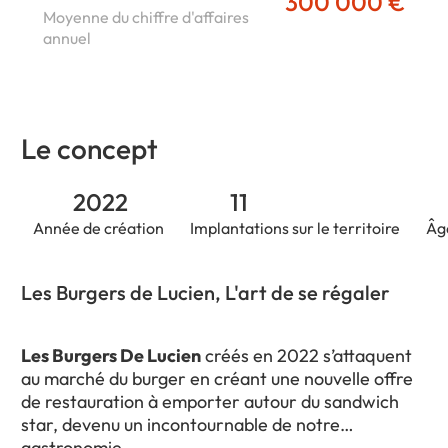
300 000 €
Moyenne du chiffre d'affaires
annuel
Le concept
2022
11
Année de création
Implantations sur le territoire
Âg
Les Burgers de Lucien, L'art de se régaler
Les Burgers De Lucien
créés en 2022 s’attaquent
au marché du burger en créant une nouvelle offre
de restauration à emporter autour du sandwich
star, devenu un incontournable de notre
gastronomie.