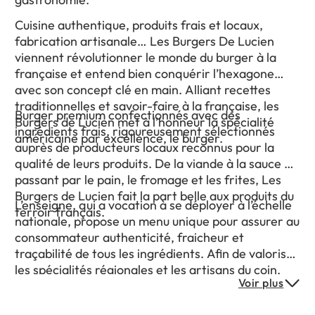
Cuisine authentique, produits frais et locaux,
fabrication artisanale… Les Burgers De Lucien
viennent révolutionner le monde du burger à la
française et entend bien conquérir l’hexagone
avec son concept clé en main. Alliant recettes
traditionnelles et savoir-faire à la française, les
Burger premium confectionnés avec des
Burgers de Lucien met à l’honneur la spécialité
ingrédients frais, rigoureusement sélectionnés
américaine par excellence, le burger.
auprès de producteurs locaux reconnus pour la
qualité de leurs produits. De la viande à la sauce en
passant par le pain, le fromage et les frites, Les
Burgers de Lucien fait la part belle aux produits du
L’enseigne, qui a vocation à se déployer à l’échelle
terroir français.
nationale, propose un menu unique pour assurer au
consommateur authenticité, fraicheur et
traçabilité de tous les ingrédients. Afin de valoriser
les spécialités régionales et les artisans du coin,
Voir plus
Les Burgers de Lucien encouragent chaque
exploitant à proposer deux recettes