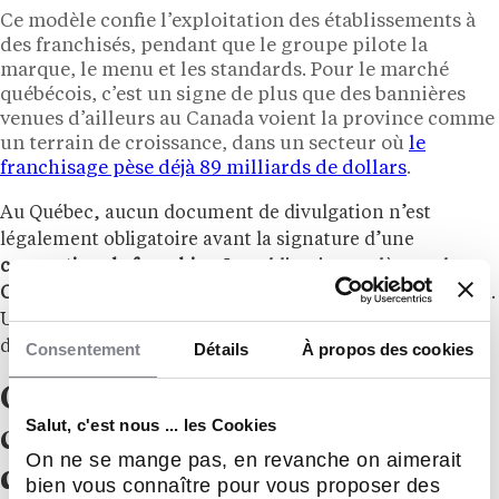
Ce modèle confie l’exploitation des établissements à
des franchisés, pendant que le groupe pilote la
marque, le menu et les standards. Pour le marché
québécois, c’est un signe de plus que des bannières
venues d’ailleurs au Canada voient la province comme
un terrain de croissance, dans un secteur où
le
franchisage pèse déjà 89 milliards de dollars
.
Au Québec, aucun document de divulgation n’est
légalement obligatoire avant la signature d’une
convention de franchise
. Les obligations relèvent du
Code civil du Québec
, notamment le devoir de bonne foi.
Un candidat a tout intérêt à demander de l’information
détaillée sur le réseau avant de s’engager.
Consentement
Détails
À propos des cookies
Ce que ça signifie pour les
Salut, c'est nous ... les Cookies
candidats franchisés
On ne se mange pas, en revanche on aimerait
québécois
bien vous connaître pour vous proposer des