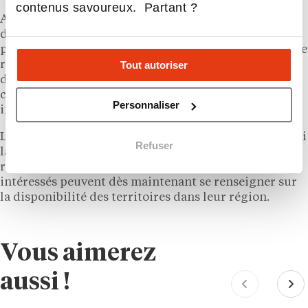
contenus savoureux. Partant ?
Avec deux bannières déjà actives et des dizaines
d’emplacements engagés,
Happy Belly Food Group
se
positionne comme un nouvel acteur du franchisage de
Tout autoriser
restauration au Québec. Les segments visés, le
déjeuner et le burger, restent porteurs et
complémentaires des grandes chaînes déjà bien
Personnaliser
implantées dans la province.
Les prochaines annonces d’ouvertures, attendues d’ici
Refuser
la fin de 2026, permettront de mesurer la vitesse
réelle de déploiement de ces réseaux. Les candidats
intéressés peuvent dès maintenant se renseigner sur
la disponibilité des territoires dans leur région.
Vous aimerez
aussi !