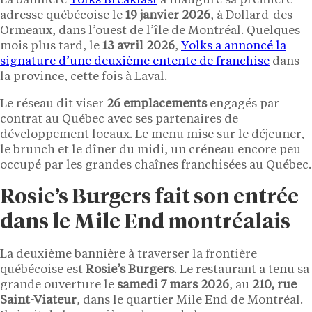
La bannière
Yolks Breakfast
a inauguré sa première
adresse québécoise le
19 janvier 2026
, à Dollard-des-
Ormeaux, dans l’ouest de l’île de Montréal. Quelques
mois plus tard, le
13 avril 2026
,
Yolks a annoncé la
signature d’une deuxième entente de franchise
dans
la province, cette fois à Laval.
Le réseau dit viser
26 emplacements
engagés par
contrat au Québec avec ses partenaires de
développement locaux. Le menu mise sur le déjeuner,
le brunch et le dîner du midi, un créneau encore peu
occupé par les grandes chaînes franchisées au Québec.
Rosie’s Burgers fait son entrée
dans le Mile End montréalais
La deuxième bannière à traverser la frontière
québécoise est
Rosie’s Burgers
. Le restaurant a tenu sa
grande ouverture le
samedi 7 mars 2026
, au
210, rue
Saint-Viateur
, dans le quartier Mile End de Montréal.