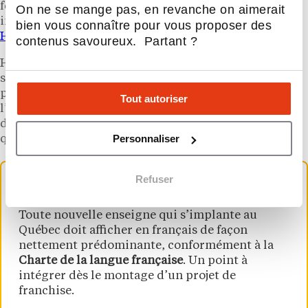
fermé ses dernières franchises au Québec en
2018
,
On ne se mange pas, en revanche on aimerait
incapable de tenir tête à la domination de
Tim
bien vous connaître pour vous proposer des
Hortons
sur le marché du café de proximité.
contenus savoureux. Partant ?
Huit ans plus tard, le contexte a changé. La bannière
s’appuie cette fois sur un opérateur local aguerri
plutôt que sur un déploiement piloté depuis
Tout autoriser
l’étranger. Une nuance qui pourrait faire la différence
dans un secteur où la connaissance du terrain
Personnaliser
québécois compte autant que la force de la marque.
Refuser
Bon à savoir
Toute nouvelle enseigne qui s’implante au
Québec doit afficher en français de façon
nettement prédominante, conformément à la
Charte de la langue française
. Un point à
intégrer dès le montage d’un projet de
franchise.