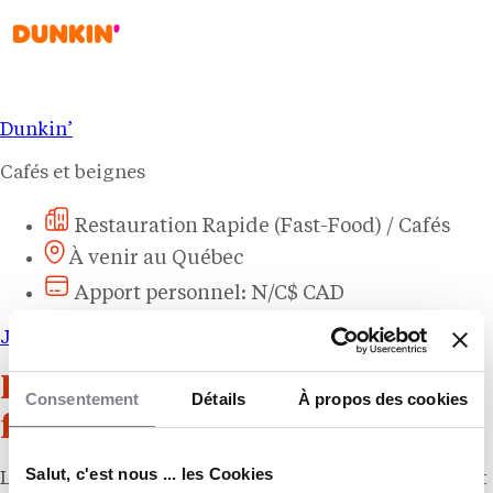
Dunkin’
Cafés et beignes
Restauration Rapide (Fast-Food) / Cafés
À venir au Québec
Apport personnel: N/C$ CAD
Je veux plus d’infos !
Huit ans après un départ forcé
Consentement
Détails
À propos des cookies
face à Tim Hortons
Salut, c'est nous ... les Cookies
Le retour de
Dunkin’
n’a rien d’anodin. La chaîne avait