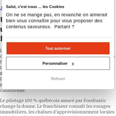
Salut, c'est nous ... les Cookies
Je veux plus d’infos !
On ne se mange pas, en revanche on aimerait
Un retour qui sonne comme
bien vous connaître pour vous proposer des
contenus savoureux. Partant ?
une revanche pour les
franchisés québécois
Tout autoriser
La
sortie de Dunkin’ du Canada en 2018 r
este un
dossier sensible dans le secteur. Deux ans plus tôt, des
franchisés québécois avaient gagné un recours contre
Personnaliser
la maison mère américaine, à qui ils reprochaient un
manque d’investissement publicitaire
face à Tim
Refuser
Hortons et un soutien marketing jugé insuffisant. Le
jugement avait précipité la fin de l’aventure
canadienne.
Le pilotage 100 % québécois assuré par Foodtastic
change la donne. Le franchiseur connaît les rouages
immobiliers, les chaînes d’approvisionnement locales