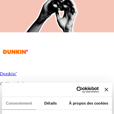
Dunkin’
Cafés et beignes
Restauration rapide (Fast-Food) / Cafés
Consentement
Détails
À propos des cookies
À venir au Québec
Apport personnel: N/C$ CAD