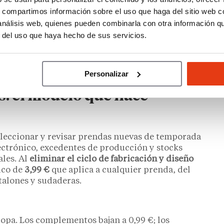
s, compartimos información sobre el uso que haga del sitio web 
 análisis web, quienes pueden combinarla con otra información q
stalaciones que este grupo de empresarios posee
r del uso que haya hecho de sus servicios.
ada, clasificada, inspeccionada y equipada con
uctos
se distribuyen a los establecimientos
, que
gestionar su stock, explica en un artículo el
Personalizar
: el modelo que hace
eleccionar y revisar prendas nuevas de temporada
ctrónico, excedentes de producción y stocks
les. Al
eliminar el ciclo de fabricación y diseño
ico de
3,99 €
que aplica a cualquier prenda, del
talones y sudaderas.
opa. Los complementos bajan a 0,99 €; los