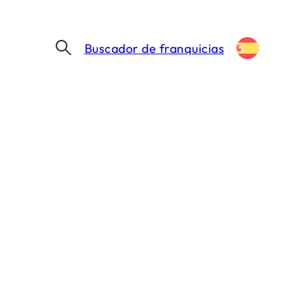
Buscador de franquicias
¿QUÉ ES 3NN? ABRE EN VALENCIA LA PRIMERA TIENDA DE ESPAÑA DONDE CASI TODA LA ROPA CUESTA 3,99 €
rimera tienda de
cuesta 3,99 €
IN. DE LECTURA