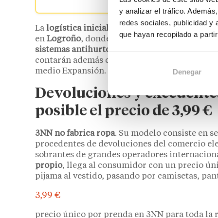
y analizar el tráfico. Ademá
redes sociales, publicidad y
La
logística inicial
se lleva a cabo en unas in
que hayan recopilado a parti
en
Logroño
, donde la mercancía
es recepcion
sistemas antihurto
. Posteriormente, los prod
contarán además con
un almacén propio
para 
medio Expansión.
Denegar
Devoluciones y excedentes
posible el precio de 3,99 €
3NN
no fabrica ropa
. Su modelo consiste en s
procedentes de devoluciones del comercio ele
sobrantes de grandes operadores internaciona
propio
, llega al consumidor con un precio ún
pijama al vestido, pasando por camisetas, pan
3,99 €
precio único por prenda en 3NN para toda la r