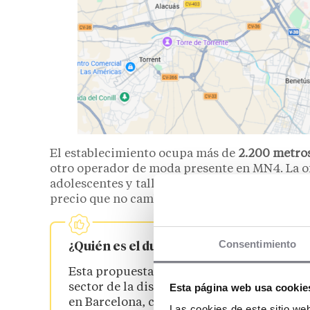
El establecimiento ocupa más de
2.200 metro
otro operador de moda presente en MN4. La of
adolescentes y talla
curve
, además de calzado,
precio que no cambia:
3,99 €
por prenda.
Consentimiento
¿Quién es el dueño de 3NN?
Esta propuesta ha sido promovida por un 
Esta página web usa cookie
sector de la distribución de moda, entre el
en Barcelona, como Infinity Marks, de acu
Las cookies de este sitio we