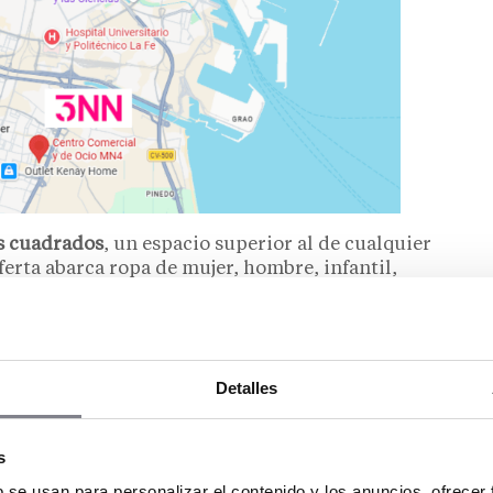
s cuadrados
, un espacio superior al de cualquier
erta abarca ropa de mujer, hombre, infantil,
 accesorios y textiles para el hogar. Todo a un
Detalles
grupo de empresarios catalanes vinculados al
s
los Daniel Bautista, dueño de varias tiendas
erdo con Expansión.
b se usan para personalizar el contenido y los anuncios, ofrecer