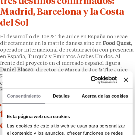
tres destinos confirmados:
Madrid, Barcelona y la Costa
del Sol
El desarrollo de Joe & The Juice en España no recae
directamente en la matriz danesa sino en
Food Quest
,
operador internacional de restauración con presencia
en España, Turquía y Emiratos Árabes Unidos. Al
frente del proyecto en el mercado español figura
Daniel Blasco
, director de Marca de Joe & The Juice
España, quien confirmó el mapa inicial de la
expansión: los primeros locales llegarán a
Madrid
,
Barcelona
y la
Costa del Sol
.
Consentimiento
Detalles
Acerca de las cookies
Joe & The Juice no ofrece
franquicias: el modelo que no
Esta página web usa cookies
cede el control
Las cookies de este sitio web se usan para personalizar
el contenido y los anuncios, ofrecer funciones de redes