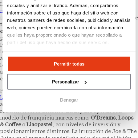
La llegada de
Joe & The Juice a España no abre
sociales y analizar el tráfico. Además, compartimos
ninguna vía de franquicia
para inversores
información sobre el uso que haga del sitio web con
particulares. La marca opera exclusivamente mediante
nuestros partners de redes sociales, publicidad y análisis
tiendas propias o acuerdos corporativos muy
web, quienes pueden combinarla con otra información
específicos
, reservados a grupos con experiencia
que les haya proporcionado o que hayan recopilado a
previa en restauración organizada, como es el caso de
partir del uso que haya hecho de sus servicios.
Food Quest. La razón de fondo es estratégica: la
identidad de la marca, desde la música hasta la
actitud del personal, es tan parte del producto como
Permitir todas
los zumos que se preparan en barra. Ceder ese control
a un franquiciado supondría un riesgo para la
coherencia de la experiencia.
Personalizar
Para emprendedores interesados en el
segmento de
las franquicias de cafeterías
y
juice bars
premium
, la
Denegar
alternativa pasa por otros conceptos que sí abren su
red a inversores externos. En España operan con
modelo de franquicia marcas como,
O’Dreams
,
Loops
& Coffee
o
Liaopastel
, con niveles de inversión y
posicionamientos distintos. La irrupción de Joe & The