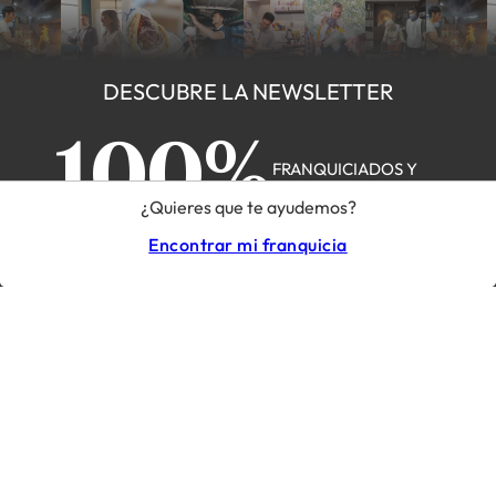
DESCUBRE LA NEWSLETTER
100%
FRANQUICIADOS Y
FRANQUICIADORES
¿Quieres que te ayudemos?
Encontrar mi franquicia
ME INSCRIBO
LO MEJOR DEL FRANCHISING, CADA SEMANA
Nuestras franquicias
Alimentación
Automoción