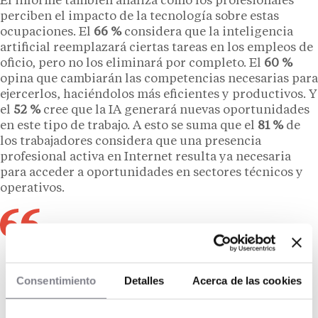
El informe también analiza cómo los profesionales
perciben el impacto de la tecnología sobre estas
ocupaciones. El
66 %
considera que la inteligencia
artificial reemplazará ciertas tareas en los empleos de
oficio, pero no los eliminará por completo. El
60 %
opina que cambiarán las competencias necesarias para
ejercerlos, haciéndolos más eficientes y productivos. Y
el
52 %
cree que la IA generará nuevas oportunidades
en este tipo de trabajo. A esto se suma que el
81 %
de
los trabajadores considera que una presencia
profesional activa en Internet resulta ya necesaria
para acceder a oportunidades en sectores técnicos y
operativos.
Muchas de las profesiones técnicas y
operativas que hoy sostienen industrias
Consentimiento
Detalles
Acerca de las cookies
clave para la economía española están
evolucionando mucho más rápido de lo que