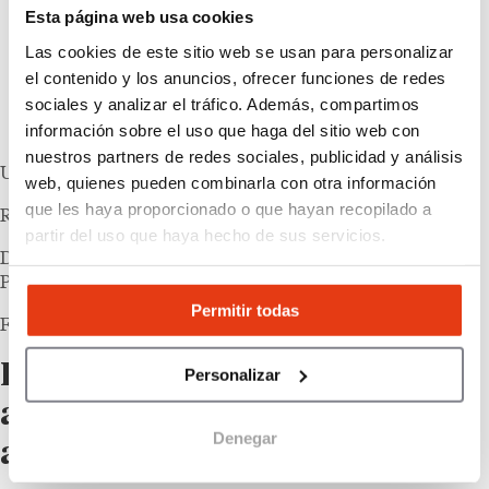
percibimos socialmente. […] El reto ya no es
Esta página web usa cookies
solo cubrir la demanda de talento, sino
Las cookies de este sitio web se usan para personalizar
también dar mayor visibilidad a estas
el contenido y los anuncios, ofrecer funciones de redes
profesiones y conectar a más personas con
sociales y analizar el tráfico. Además, compartimos
oportunidades que ofrecen estabilidad,
información sobre el uso que haga del sitio web con
desarrollo y futuro profesional.
nuestros partners de redes sociales, publicidad y análisis
UNA FRASE DE
web, quienes pueden combinarla con otra información
que les haya proporcionado o que hayan recopilado a
Rosario Sierra
partir del uso que haya hecho de sus servicios.
Directora de Negocio de LinkedIn para España y
Portugal
Permitir todas
FUENTE: EUROPA PRESS
Las franquicias, una respuesta
Personalizar
a la búsqueda de estabilidad y
Denegar
autonomía profesional