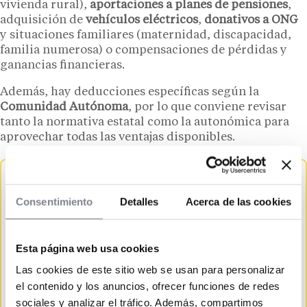
vivienda rural),
aportaciones a planes de pensiones
,
adquisición de
vehículos eléctricos
,
donativos a ONG
y situaciones familiares (maternidad, discapacidad,
familia numerosa) o compensaciones de pérdidas y
ganancias financieras.
Además, hay deducciones específicas según la
Comunidad Autónoma
, por lo que conviene revisar
tanto la normativa estatal como la autonómica para
aprovechar todas las ventajas disponibles.
¿Cuánto dinero devolvió la Agencia
Tributaria en el último ejercicio?
Consentimiento
Detalles
Acerca de las cookies
La campaña más reciente —correspondiente al
ejercicio 2024— registró
cifras destacadas
, ya
Esta página web usa cookies
que la Agencia Tributaria devolvió
13.094
Las cookies de este sitio web se usan para personalizar
millones de euros
a más de
15,6 millones de
el contenido y los anuncios, ofrecer funciones de redes
contribuyentes
en toda España. A 30 de
sociales y analizar el tráfico. Además, compartimos