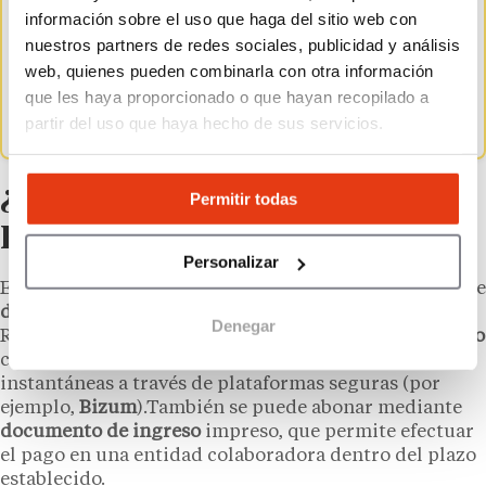
diciembre, se había efectuado el
97,5 % de las
información sobre el uso que haga del sitio web con
devoluciones solicitadas en número
y el
95,5 %
nuestros partners de redes sociales, publicidad y análisis
en cantidad
. Se tramitaron
24,7 millones de
web, quienes pueden combinarla con otra información
declaraciones
, un
2,4 % más
que en el año
que les haya proporcionado o que hayan recopilado a
previo. De estas, el
65 % resultó a devolver
.
partir del uso que haya hecho de sus servicios.
¿Cómo hay que pagar a
Permitir todas
Hacienda?
Personalizar
El pago de la cuota tributaria se puede hacer mediante
domiciliación bancaria
, cargo en cuenta, Número de
Denegar
Referencia Completo (NRC),
tarjeta de débito o crédito
con comercio electrónico seguro, y transferencias
instantáneas a través de plataformas seguras (por
ejemplo,
Bizum
).También se puede abonar mediante
documento de ingreso
impreso, que permite efectuar
el pago en una entidad colaboradora dentro del plazo
establecido.