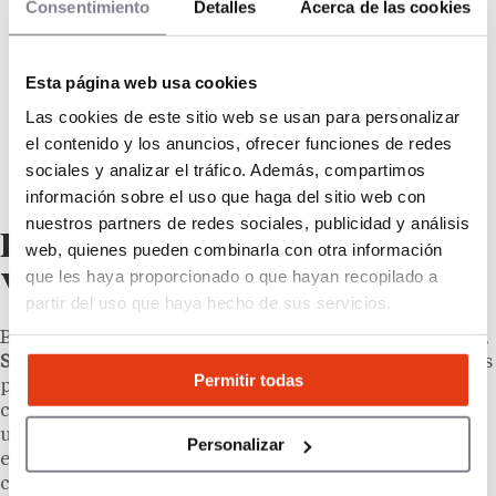
Consentimiento
Detalles
Acerca de las cookies
Esta página web usa cookies
Las cookies de este sitio web se usan para personalizar
el contenido y los anuncios, ofrecer funciones de redes
sociales y analizar el tráfico. Además, compartimos
información sobre el uso que haga del sitio web con
nuestros partners de redes sociales, publicidad y análisis
Barcelona, Bilbao, Sevilla y
web, quienes pueden combinarla con otra información
que les haya proporcionado o que hayan recopilado a
Valencia en el punto de mira
partir del uso que haya hecho de sus servicios.
Balaguer Coffee & Bakery identifica
Barcelona, Bilbao,
Sevilla y Valencia
como
mercados prioritarios
para las
Permitir todas
próximas aperturas, tras el piloto de Madrid. La
concentración inicial en grandes capitales apunta a
una estrategia de visibilidad de marca antes de
Personalizar
extenderse al resto del territorio nacional. Los
candidatos interesados en regiones aún no cubiertas