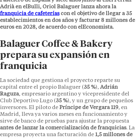
Pastelero de España y siete años junto al
chef
Ferran
Adrià en elBulli, Oriol Balaguer lanza ahora la
franquicia de cafeterías
con el objetivo de llegar a 35
establecimientos en dos años y facturar 8 millones de
euros en 2028, de acuerdo con elEconomista.
Balaguer Coffee & Bakery
prepara su expansión en
franquicia
La sociedad que gestiona el proyecto reparte su
capital entre el propio Balaguer (
35 %
),
Adrián
Raguza
, empresario argentino y vicepresidente del
Club Deportivo Lugo (
35 %
), y un grupo de pequeños
inversores. El piloto de
Príncipe de Vergara 119
, en
Madrid, lleva ya varios meses en funcionamiento y
sirve de banco de pruebas para ajustar la propuesta
antes de lanzar la comercialización de franquicias
. La
empresa proyecta una facturación de
1,5 millones de