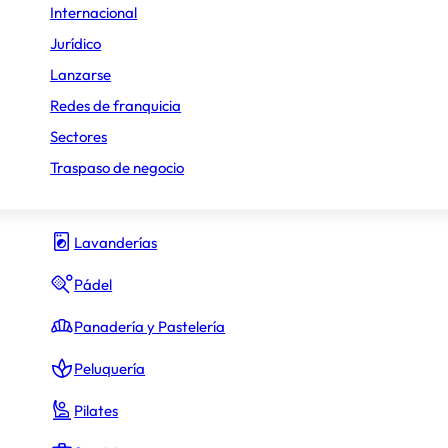
Internacional
Gimnasio y fitness
Jurídico
Lanzarse
Hamburguesas
a de viajes
Redes de franquicia
Heladerías
Sectores
Hostelería y Restauración
Traspaso de negocio
Inmobiliario
Lavanderías
Pádel
Panadería y Pastelería
Peluquería
Nautalia Viajes
Pilates
Agencias de viajes