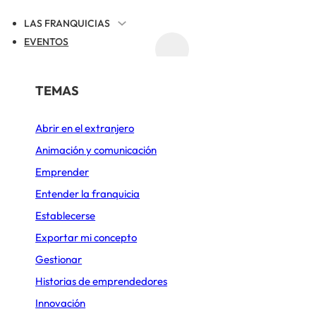
LAS FRANQUICIAS
EVENTOS
ACTUALIDAD
REGISTRAR TU FRANQUICIA
POR SECTOR
TEMAS
Abrir en el extranjero
Alimentación
Animación y comunicación
Belleza y Bienestar
icia
Emprender
Cafeterías
Entender la franquicia
s
Establecerse
Comida rápida
Exportar mi concepto
Construcción y Reformas
Gestionar
Deportes y Ocio
Historias de emprendedores
Innovación
Diseño de cocinas