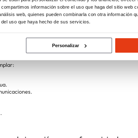
año de la oficina y ubicación. Generalmente, se sitúa en
s, compartimos información sobre el uso que haga del sitio web 
iario, sistemas informáticos y capital inicial para oper
 análisis web, quienes pueden combinarla con otra información q
versiones superiores.
r del uso que haya hecho de sus servicios.
onsiderar además del canon de entrada y r
Personalizar
mplar:
ua.
omunicaciones.
.