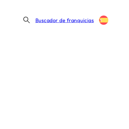
Buscador de franquicias
¿Quieres que te ayudemos?
Nuestro equipo está aquí para ayudarte a
lanzarte a la aventura.
Encontrar mi franquicia