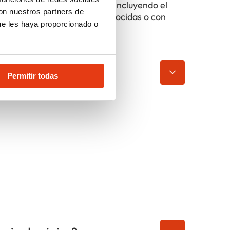
tre 50.000 y 150.000 euros, incluyendo el
con nuestros partners de
aciones. Las marcas más reconocidas o con
ue les haya proporcionado o
oyalties?
Permitir todas