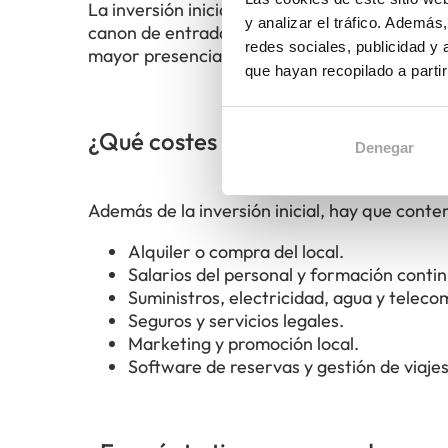
La inversión inicial depende de la marca, tam
y analizar el tráfico. Ademá
canon de entrada, adecuación del local, mobil
redes sociales, publicidad y
mayor presencia nacional pueden requerir in
que hayan recopilado a parti
¿Qué costes operativos hay que c
Denegar
Además de la inversión inicial, hay que conte
Alquiler o compra del local.
Salarios del personal y formación contin
Suministros, electricidad, agua y telec
Seguros y servicios legales.
Marketing y promoción local.
Software de reservas y gestión de viajes