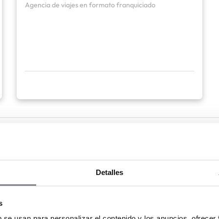
Agencia de viajes en formato franquiciado
te antes de emprender en el sec
6
Detalles
oximada para abrir una franquicia de agenci
s
b se usan para personalizar el contenido y los anuncios, ofrecer