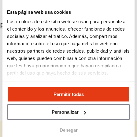
crecimiento sostenible.
Esta página web usa cookies
Las cookies de este sitio web se usan para personalizar
Preguntas frecuentes
el contenido y los anuncios, ofrecer funciones de redes
sociales y analizar el tráfico. Además, compartimos
¿Es necesario disponer de un local para
información sobre el uso que haga del sitio web con
abrir una franquicia ViaXpress?
nuestros partners de redes sociales, publicidad y análisis
web, quienes pueden combinarla con otra información
¿Qué opciones tengo si no cuento con una
que les haya proporcionado o que hayan recopilado a
furgoneta propia?
partir del uso que haya hecho de sus servicios.
¿Cómo funciona la estructura de la
franquicia?
Permitir todas
¿Qué gastos implica ser franquiciado de
ViaXpress?
Personalizar
Denegar
¿Representas a ViaXpress?