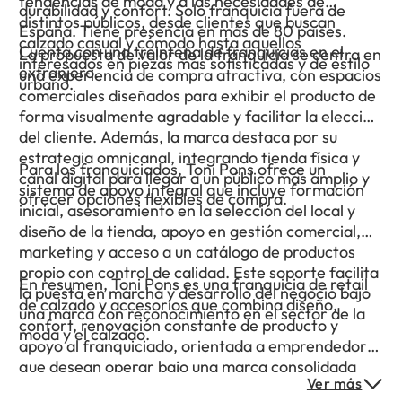
tendencias de moda y a las necesidades de
durabilidad y confort. Solo franquicia fuera de
distintos públicos, desde clientes que buscan
España. Tiene presencia en más de 80 países.
calzado casual y cómodo hasta aquellos
Cuenta con una treintena de franquicias en el
La propuesta de valor de la franquicia se centra en
interesados en piezas más sofisticadas y de estilo
extranjero.
una experiencia de compra atractiva, con espacios
urbano.
comerciales diseñados para exhibir el producto de
forma visualmente agradable y facilitar la elección
del cliente. Además, la marca destaca por su
estrategia omnicanal, integrando tienda física y
Para los franquiciados, Toni Pons ofrece un
canal digital para llegar a un público más amplio y
sistema de apoyo integral que incluye formación
ofrecer opciones flexibles de compra.
inicial, asesoramiento en la selección del local y
diseño de la tienda, apoyo en gestión comercial,
marketing y acceso a un catálogo de productos
propio con control de calidad. Este soporte facilita
En resumen, Toni Pons es una franquicia de retail
la puesta en marcha y desarrollo del negocio bajo
de calzado y accesorios que combina diseño,
una marca con reconocimiento en el sector de la
confort, renovación constante de producto y
moda y el calzado.
apoyo al franquiciado, orientada a emprendedores
que desean operar bajo una marca consolidada
Ver más
con una propuesta de moda actual y de calidad.