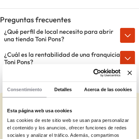
Preguntas frecuentes
¿Qué perfil de local necesito para abrir
una tienda Toni Pons?
¿Cuál es la rentabilidad de una franquicia
Toni Pons?
¿Qué ventajas tiene franquiciarse con
Toni Pons?
Consentimiento
Detalles
Acerca de las cookies
¿Representas a Toni Pons?
Esta página web usa cookies
Completa la información que falta y actualiza los datos.
Las cookies de este sitio web se usan para personalizar
el contenido y los anuncios, ofrecer funciones de redes
Completar
sociales y analizar el tráfico. Además, compartimos