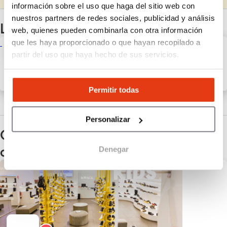
información sobre el uso que haga del sitio web con
nuestros partners de redes sociales, publicidad y análisis
Las últimas noticas de Toni Pons
web, quienes pueden combinarla con otra información
que les haya proporcionado o que hayan recopilado a
Cómo montar una tienda de
partir del uso que haya hecho de sus servicios.
calzado o zapatería en 2026:
guía completa
28 Abr 2026
Noticias de la franquicia
Permitir todas
Ver todas las noticias
Personalizar
Otras franquicias con los mismos
criterios
Denegar