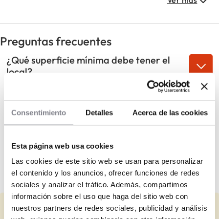
experiencia y en un mercado en expansión.
Preguntas frecuentes
¿Qué superficie mínima debe tener el
local?
¿Qué población mínima debe tener la
zona?
Consentimiento
Detalles
Acerca de las cookies
¿Qué tipo de ubicación se recomienda
para la franquicia?
Esta página web usa cookies
Las cookies de este sitio web se usan para personalizar
¿Existen acuerdos con terceros que
el contenido y los anuncios, ofrecer funciones de redes
beneficien al franquiciado?
sociales y analizar el tráfico. Además, compartimos
información sobre el uso que haga del sitio web con
nuestros partners de redes sociales, publicidad y análisis
¿Representas a SerHogarsystem?