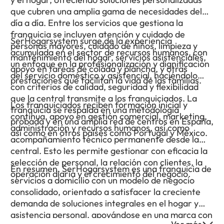
que cubren una amplia gama de necesidades del
día a día. Entre los servicios que gestiona la
franquicia se incluyen atención y cuidado de
SerHogarsystem surge de la experiencia
personas mayores, cuidado de niños, limpieza y
acumulada en el sector de recursos humanos, con
mantenimiento del hogar, servicios asistenciales,
un enfoque en la profesionalización y dignificación
apoyo en tareas de colada y plancha, y otras
del servicio doméstico y asistencial, haciéndolo
prestaciones que facilitan la vida de las familias.
con criterios de calidad, seguridad y flexibilidad
que la central transmite a los franquiciados. La
Los franquiciados reciben formación inicial y
franquicia se respalda en una metodología
continua, apoyo en gestión comercial, marketing,
probada y en una amplia red de centros en España,
administración y recursos humanos, así como
así como en otros países como Portugal y México.
acompañamiento técnico permanente desde la
central. Esto les permite gestionar con eficacia la
selección de personal, la relación con clientes, la
En resumen, SerHogarsystem es una franquicia de
operación diaria y el crecimiento del negocio.
servicios a domicilio con un modelo de negocio
consolidado, orientado a satisfacer la creciente
demanda de soluciones integrales en el hogar y
asistencia personal, apoyándose en una marca con
Ver más