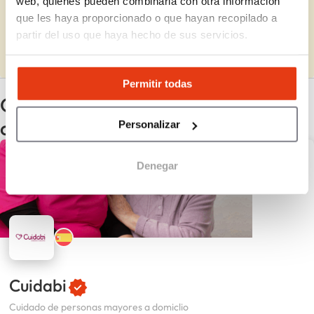
web, quienes pueden combinarla con otra información
que les haya proporcionado o que hayan recopilado a
Completa la información que falta y actualiza los datos.
partir del uso que haya hecho de sus servicios.
Completar
Permitir todas
Otras franquicias con los mismos
criterios
Personalizar
Denegar
Cuidabi
Cuidado de personas mayores a domiclio