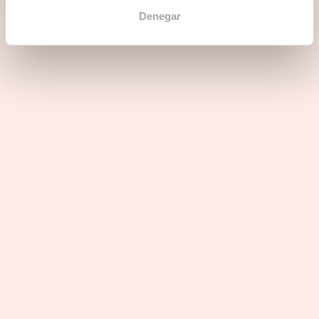
Denegar
Puntos fuertes del sector
Perfiles buscados
3 razones para unirse a Office Evolution
Internacional
La franquicia está presente en otros países. ¿Te interesa
una aventura internacional?