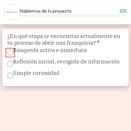
0%
Hablemos de tu proyecto
INICIO
NUESTRAS FRANQUICIAS
INMOBILIARIO
Section
OFFICE EVOLUTION
¿En qué etapa te encuentras actualmente en
tu proceso de abrir una franquicia?
*
Búsqueda activa e inmediata
Reflexión inicial, recogida de información
Simple curiosidad
Espacios de trabajo flexible
Office Evolution