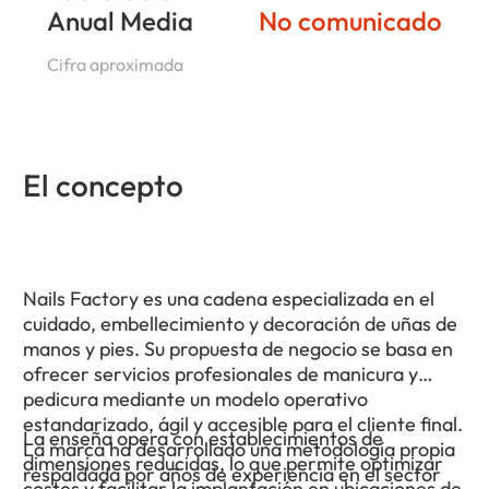
Anual Media
No comunicado
Cifra aproximada
El concepto
Nails Factory es una cadena especializada en el
cuidado, embellecimiento y decoración de uñas de
manos y pies. Su propuesta de negocio se basa en
ofrecer servicios profesionales de manicura y
pedicura mediante un modelo operativo
estandarizado, ágil y accesible para el cliente final.
La enseña opera con establecimientos de
La marca ha desarrollado una metodología propia
dimensiones reducidas, lo que permite optimizar
respaldada por años de experiencia en el sector
costes y facilitar la implantación en ubicaciones de