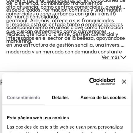
de la estética, combinando tratamientos
alta afluencia, como centros comerciales, avenidas
especializados, formación continua y una imagen
comerciales o zonas urbanas con gran tránsito
de marca consolidada.
peatonal. Además, ofrece a sus franquiciados
El modelo está orientado tanto a emprendedores
acompañamiento en áreas clave como formación
que buscan autoempleo como a inversores
técnica, atención al cliente, gestión comercial y
interesados en el sector de la belleza, apoyándose
marketing.
en una estructura de gestión sencilla, una inversión
moderada y un mercado con demanda constante
Ver más
de servicios de estética especializada.
Preguntas frecuentes
¿Qué experiencia tiene Nails Factory en
Consentimiento
Detalles
Acerca de las cookies
el sector de la belleza?
¿Dónde suelen ubicarse los centros Nails
Esta página web usa cookies
Factory?
Las cookies de este sitio web se usan para personalizar