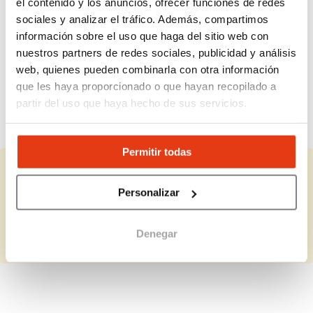
el contenido y los anuncios, ofrecer funciones de redes
¿Qué perfil de franquiciado busca Nails
sociales y analizar el tráfico. Además, compartimos
Factory?
información sobre el uso que haga del sitio web con
nuestros partners de redes sociales, publicidad y análisis
¿Dispone la marca de productos propios?
web, quienes pueden combinarla con otra información
que les haya proporcionado o que hayan recopilado a
partir del uso que haya hecho de sus servicios.
¿Los centros pueden adaptarse a
diferentes espacios?
Permitir todas
¿Representas a Nails Factory?
Personalizar
Completa la información que falta y actualiza los datos.
Denegar
Completar