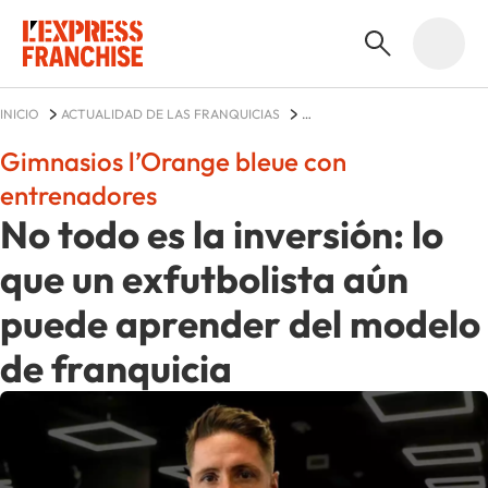
INICIO
ACTUALIDAD DE LAS FRANQUICIAS
L’ORANGE BLEUE MON COACH FITNESS
NOTICIAS
Gimnasios l’Orange bleue con
entrenadores
No todo es la inversión: lo
que un exfutbolista aún
puede aprender del modelo
de franquicia