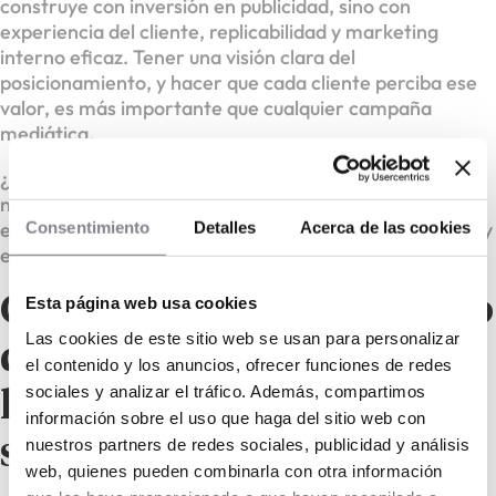
construye con inversión en publicidad, sino con
experiencia del cliente, replicabilidad y marketing
interno eficaz. Tener una visión clara del
posicionamiento, y hacer que cada cliente perciba ese
valor, es más importante que cualquier campaña
mediática.
¿La diferencia clave? Mientras algunos apuestan por el
nombre propio, otros construyen redes sólidas. Y es en
esa red donde se genera valor real, retorno sostenible y
Consentimiento
Detalles
Acerca de las cookies
expansión constante.
Conclusión: ¿y si el futuro
Esta página web usa cookies
Las cookies de este sitio web se usan para personalizar
del fitness no lo lideran
el contenido y los anuncios, ofrecer funciones de redes
sociales y analizar el tráfico. Además, compartimos
las estrellas, sino los
información sobre el uso que haga del sitio web con
sistemas?
nuestros partners de redes sociales, publicidad y análisis
web, quienes pueden combinarla con otra información