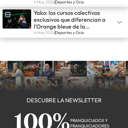
lanzarse
4 May 2026
Deportes y Ocio
Yako: los cursos colectivos
exclusivos que diferencian a
l'Orange bleue de la
competencia
4 May 2026
Deportes y Ocio
DESCUBRE LA NEWSLETTER
100%
FRANQUICIADOS Y
FRANQUICIADORES