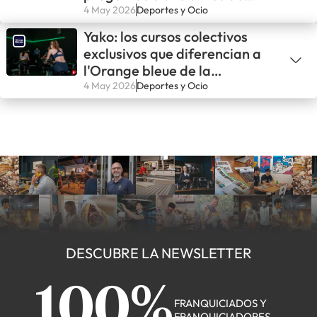
lanzarse
4 May 2026
Deportes y Ocio
Yako: los cursos colectivos
exclusivos que diferencian a
l'Orange bleue de la
competencia
4 May 2026
Deportes y Ocio
DESCUBRE LA NEWSLETTER
100%
FRANQUICIADOS Y
FRANQUICIADORES