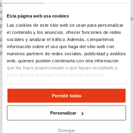
La reducción de la jornada laboral no es solo una
cuestión de tiempo; es una puerta abierta hacia un
Esta página web usa cookies
estilo de vida más saludable y un mercado más dinámico
para las franquicias deportivas. La llave de este éxito
Las cookies de este sitio web se usan para personalizar
radica en la capacidad de adaptación y en la
el contenido y los anuncios, ofrecer funciones de redes
profesionalización del sector. Aquellos que respondan a
sociales y analizar el tráfico. Además, compartimos
estas nuevas necesidades estarán bien posicionados
información sobre el uso que haga del sitio web con
para sobresalir en el futuro.
nuestros partners de redes sociales, publicidad y análisis
web, quienes pueden combinarla con otra información
que les haya proporcionado o que hayan recopilado a
partir del uso que haya hecho de sus servicios.
L’Orange bleue mon coach
Fitness
Permitir todas
L’Orange bleue mon coach Fitness,
Personalizar
Una buena razón para unirte a nosotros
Capital propio :
100.000 €
Denegar