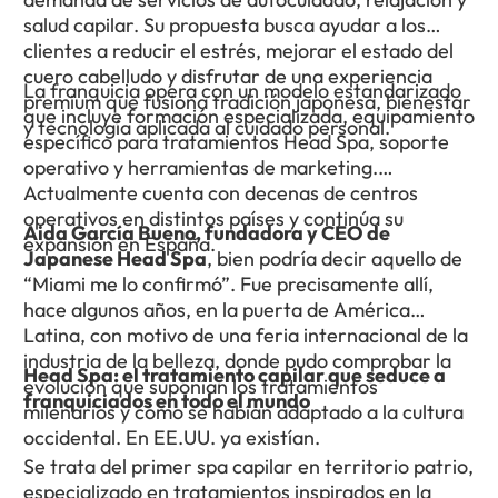
salud capilar. Su propuesta busca ayudar a los
clientes a reducir el estrés, mejorar el estado del
cuero cabelludo y disfrutar de una experiencia
La franquicia opera con un modelo estandarizado
premium que fusiona tradición japonesa, bienestar
que incluye formación especializada, equipamiento
y tecnología aplicada al cuidado personal.
específico para tratamientos Head Spa, soporte
operativo y herramientas de marketing.
Actualmente cuenta con decenas de centros
operativos en distintos países y continúa su
Aida García Bueno, fundadora y CEO de
expansión en España.
Japanese Head Spa
, bien podría decir aquello de
“Miami me lo confirmó”. Fue precisamente allí,
hace algunos años, en la puerta de América
Latina, con motivo de una feria internacional de la
industria de la belleza, donde pudo comprobar la
Head Spa: el tratamiento capilar que seduce a
evolución que suponían los tratamientos
franquiciados en todo el mundo
milenarios y cómo se habían adaptado a la cultura
occidental. En EE.UU. ya existían.
Se trata del primer spa capilar en territorio patrio,
especializado en tratamientos inspirados en la