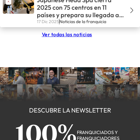
2025 con 75 centros en 11
países y prepara su llegada a
Estados Unidos
17 Dic 2025
Noticias de la franquicia
Ver todas las noticias
DESCUBRE LA NEWSLETTER
100%
FRANQUICIADOS Y
FRANQUICIADORES