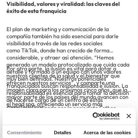
Visibilidad, valores y viralidad: las claves del
éxito de esta franquicia
El plan de marketing y comunicación de la
compañía también ha sido esencial para darle
visibilidad a través de las redes sociales
como TikTok, donde han crecido de forma
considerable, y atraer así atención. “Hemos
generado un modelo protocolizado que cuida cada
Por otra parte, la ilusión es vital para dotar a
detalle y formado a un equipo con unos valores
nuestros clientes de la salud y el bienestar que
muy bien definidos. Nuestros potenciales
ofrecen nuestros servicios”, y comparte una
franquiciados buscan responsabilidad e ilusión. La
imagen clara para los próximos cinco años, que la
responsabilidad es esencial para tomar la decisión
mayor parte de los países del mundo avancen con
de hacerse cargo de un centro de estas
el head spa, ofreciendo un servicio más
características.
Entrevista realizada por la periodista Esther
profesionalizado, consolidando la terapia y
Molina para L’Express Franchise, publicada en
mejorando los tratamientos.
septiembre de 2025.
Consentimiento
Detalles
Acerca de las cookies