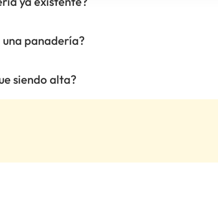
ía ya existente?
a una panadería?
e siendo alta?
.