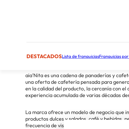
Facturación Anual Media
Cifra aproximada
El concepto
DESTACADOS
Lista de franquicias
Franquicias por
aia’Nita es una cadena de panaderías y cafet
una oferta de cafetería pensada para genera
en la calidad del producto, la cercanía con e
experiencia acumulada de varias décadas den
La marca ofrece un modelo de negocio que in
productos dulces y salados, café y bebidas, p
frecuencia de visita de los clientes. Además,