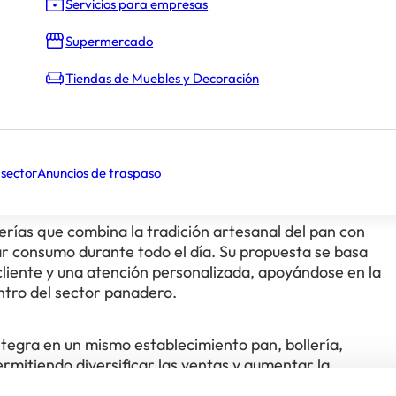
Servicios para empresas
No comunicado
Supermercado
Tiendas de Muebles y Decoración
 sector
Anuncios de traspaso
erías que combina la tradición artesanal del pan con
r consumo durante todo el día. Su propuesta se basa
l cliente y una atención personalizada, apoyándose en la
tro del sector panadero.
tegra en un mismo establecimiento pan, bollería,
ermitiendo diversificar las ventas y aumentar la
 acompaña al franquiciado desde la elección del local