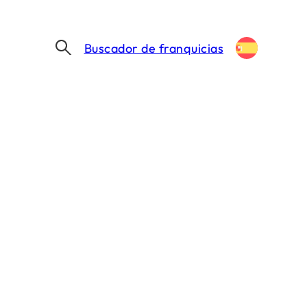
Buscador de franquicias
¿Quieres que te ayudemos?
Nuestro equipo está aquí para ayudarte a
lanzarte a la aventura.
Encontrar mi franquicia