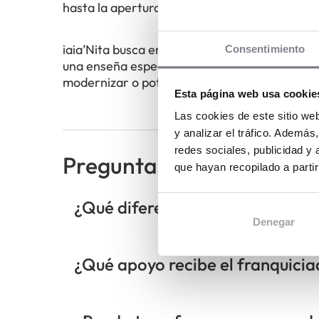
hasta la apertura y gestión inicial del negocio
iaia’Nita busca emprendedores que quieran ge
Consentimiento
una enseña especializada en panadería y caf
modernizar o potenciar una panadería ya ex
Esta página web usa cookie
Las cookies de este sitio we
y analizar el tráfico. Ademá
redes sociales, publicidad y
Preguntas frecuentes
que hayan recopilado a parti
¿Qué diferencia a iaia'Nita de 
Denegar
¿Qué apoyo recibe el franquici