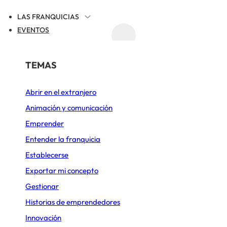
LAS FRANQUICIAS
EVENTOS
ACTUALIDAD
REGISTRAR TU FRANQUICIA
POR SECTOR
TEMAS
RACIÓN
IAIA’NITA
Abrir en el extranjero
Alimentación
Animación y comunicación
Belleza y Bienestar
Emprender
Cafeterías
Entender la franquicia
Establecerse
Comida rápida
Exportar mi concepto
Construcción y Reformas
Gestionar
Deportes y Ocio
Historias de emprendedores
Innovación
Diseño de cocinas