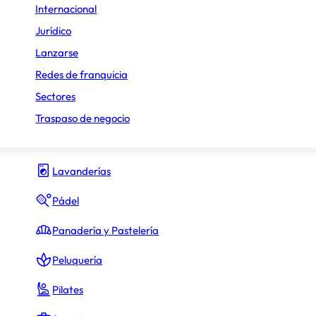
Internacional
Gimnasio y fitness
Jurídico
Lanzarse
Hamburguesas
Redes de franquicia
Heladerías
No comunicado
Sectores
ara obtener los préstamos
Hostelería y Restauración
Traspaso de negocio
Inmobiliario
Lavanderías
Pádel
desde 50.000 €
el canon de entrada (
No
Panadería y Pastelería
Peluquería
Pilates