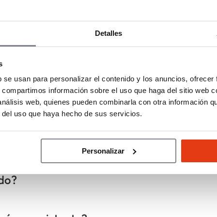
.
stionar su propio establecimiento con el respaldo de
Detalles
etería, así como propietarios de negocios que deseen
istente mediante una marca consolidada.
s
b se usan para personalizar el contenido y los anuncios, ofrecer
s, compartimos información sobre el uso que haga del sitio web 
 análisis web, quienes pueden combinarla con otra información q
r del uso que haya hecho de sus servicios.
otras panaderías?
Personalizar
ado?