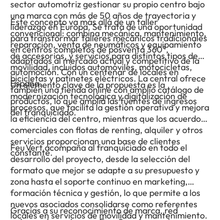
sector automotriz gestionar su propio centro bajo
una marca con más de 50 años de trayectoria y
Este concepto va más allá de un taller
liderazgo en Europa. Se trata de una oportunidad
convencional: combina mecánica, mantenimiento,
para transformar talleres mecánicos tradicionales
reparación, venta de neumáticos y equipamiento
en centros completos de posventa 360°,
de accesorios, y servicios para distintos tipos de
adaptados al mercado actual y competitivo de la
movilidad, incluidos automóviles, motocicletas,
automoción. Con un centenar de locales en
bicicletas y patinetes eléctricos. La central ofrece
España.
Un elemento clave de la propuesta es la
también una tienda online con amplio catálogo de
modernización tecnológica y digitalización de
productos, lo que amplía las fuentes de ingresos
procesos, que facilita la gestión operativa y mejora
del franquiciado.
la eficiencia del centro, mientras que los acuerdos
comerciales con flotas de renting, alquiler y otros
servicios proporcionan una base de clientes
Feu Vert acompaña al franquiciado en todo el
constante.
desarrollo del proyecto, desde la selección del
formato que mejor se adapte a su presupuesto y
zona hasta el soporte continuo en marketing,
formación técnica y gestión, lo que permite a los
nuevos asociados consolidarse como referentes
Gracias a su reconocimiento de marca, red
locales en servicios de movilidad y mantenimiento.