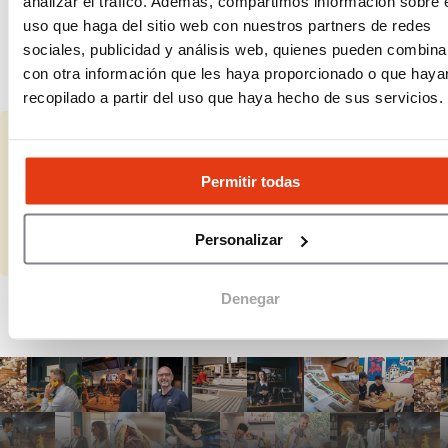
analizar el tráfico. Además, compartimos información sobre 
funcionamiento del taller?
uso que haga del sitio web con nuestros partners de redes
sociales, publicidad y análisis web, quienes pueden combina
¿Qué beneficios aporta la tienda online
con otra información que les haya proporcionado o que haya
de Feu Vert?
recopilado a partir del uso que haya hecho de sus servicios.
¿Representas a Feu Vert?
Permitir todas
Completa la información que falta y actualiza los datos.
Personalizar
Completar
Denegar