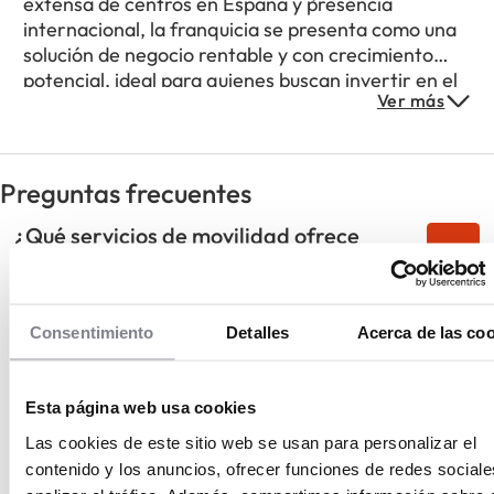
extensa de centros en España y presencia
internacional, la franquicia se presenta como una
solución de negocio rentable y con crecimiento
potencial, ideal para quienes buscan invertir en el
Ver más
sector automoción con el respaldo de una marca
consolidada.
Preguntas frecuentes
¿Qué servicios de movilidad ofrece
Feu Vert?
¿Qué ventajas ofrecen los acuerdos
Consentimiento
Detalles
Acerca de las co
comerciales de Feu Vert?
¿Qué nuevos servicios adicionales
Esta página web usa cookies
incorpora la franquicia?
Las cookies de este sitio web se usan para personalizar el
contenido y los anuncios, ofrecer funciones de redes sociale
¿Cómo ayuda la digitalización al