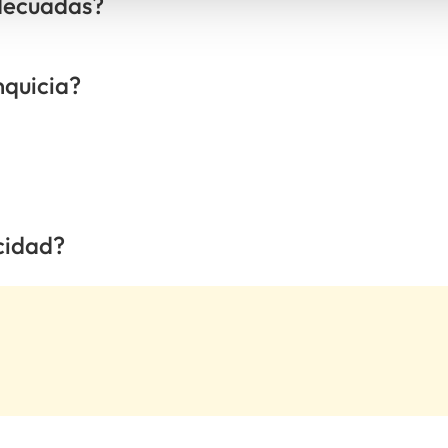
adecuadas?
nquicia?
cidad?
.