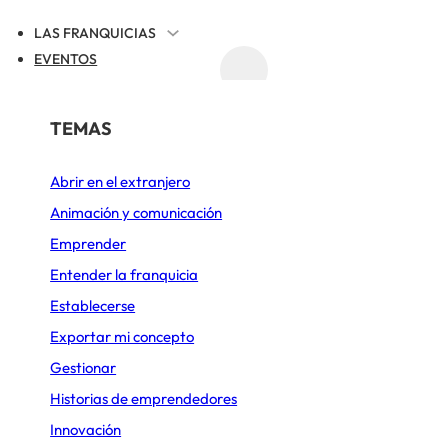
LAS FRANQUICIAS
EVENTOS
ACTUALIDAD
REGISTRAR TU FRANQUICIA
POR SECTOR
TEMAS
RACIÓN
DITALY
Abrir en el extranjero
Alimentación
Animación y comunicación
Belleza y Bienestar
Emprender
Cafeterías
Entender la franquicia
Establecerse
Comida rápida
Exportar mi concepto
Construcción y Reformas
Gestionar
Deportes y Ocio
Historias de emprendedores
Innovación
Diseño de cocinas