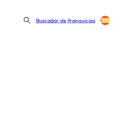
Buscador de franquicias
¿Quieres que te ayudemos?
Nuestro equipo está aquí para ayudarte a
lanzarte a la aventura.
Encontrar mi franquicia