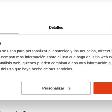
abilidad, con una estructura pensada para facilitar la
iciencia del negocio. Su especialización en pizza
uración italomediterránea la convierten en una de las
Detalles
la restauración organizada en España.
s
b se usan para personalizar el contenido y los anuncios, ofrecer
s, compartimos información sobre el uso que haga del sitio web 
 análisis web, quienes pueden combinarla con otra información q
r del uso que haya hecho de sus servicios.
 un restaurante Ditaly?
Personalizar
recomendada?