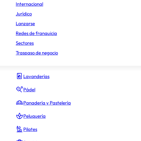
Internacional
Gimnasio y fitness
Jurídico
Lanzarse
Hamburguesas
Redes de franquicia
Heladerías
No comunicado
Sectores
ara obtener los préstamos
Hostelería y Restauración
Traspaso de negocio
Inmobiliario
Lavanderías
desde 300.000 €
Pádel
el canon de entrada (
28.000 €
)
Panadería y Pastelería
Peluquería
Pilates
No comunicado