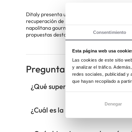
Ditaly presenta un modelo orientado a la rent
recuperación de la inversión y maximizar la ef
napolitana gourmet y su experiencia en resta
Consentimiento
propuestas destacadas dentro del sector de 
Esta página web usa cookie
Las cookies de este sitio we
Preguntas frecuentes
y analizar el tráfico. Ademá
redes sociales, publicidad y
que hayan recopilado a parti
¿Qué superficie mínima necesita
Denegar
¿Cuál es la población mínima 