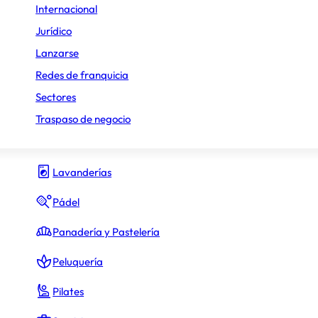
Internacional
Gimnasio y fitness
Jurídico
Lanzarse
Hamburguesas
Redes de franquicia
Heladerías
No comunicado
Sectores
ara obtener los préstamos
Hostelería y Restauración
Traspaso de negocio
Inmobiliario
Lavanderías
Pádel
desde 54.900 €
el canon de entrada (
No
Panadería y Pastelería
Peluquería
Pilates