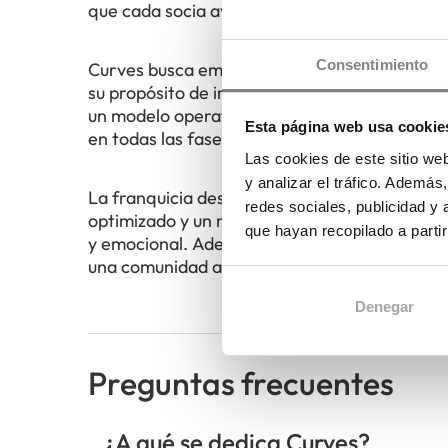
que cada socia avance a su propio ritmo y al
Consentimiento
Curves busca emprendedores comprometidos c
su propósito de impulsar el desarrollo personal
un modelo operativo contrastado, una marca 
Esta página web usa cookie
en todas las fases del proyecto.
Las cookies de este sitio we
y analizar el tráfico. Ademá
La franquicia destaca por su inversión relat
redes sociales, publicidad y
optimizado y un mercado en crecimiento impul
que hayan recopilado a parti
y emocional. Además, la compañía apuesta por
una comunidad activa que favorece la fidelizac
Denegar
Preguntas frecuentes
¿A qué se dedica Curves?