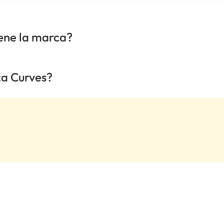
iene la marca?
ca Curves?
.