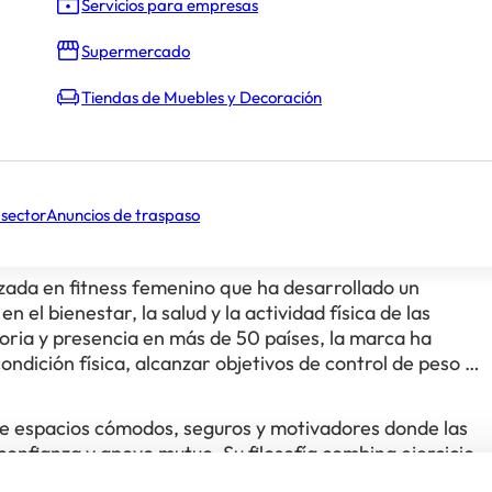
Servicios para empresas
No comunicado
Supermercado
Tiendas de Muebles y Decoración
 sector
Anuncios de traspaso
zada en fitness femenino que ha desarrollado un
el bienestar, la salud y la actividad física de las
oria y presencia en más de 50 países, la marca ha
ondición física, alcanzar objetivos de control de peso y
de espacios cómodos, seguros y motivadores donde las
nfianza y apoyo mutuo. Su filosofía combina ejercicio
fuerte orientación hacia la comunidad, fomentando