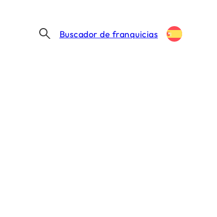
Buscador de franquicias
¿Quieres que te ayudemos?
Nuestro equipo está aquí para ayudarte a
lanzarte a la aventura.
Encontrar mi franquicia