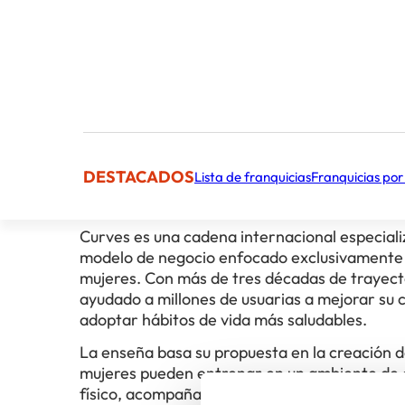
Facturación Anual Media
Cifra aproximada
El concepto
DESTACADOS
Lista de franquicias
Franquicias por
Curves es una cadena internacional especiali
modelo de negocio enfocado exclusivamente en 
mujeres. Con más de tres décadas de trayect
ayudado a millones de usuarias a mejorar su c
adoptar hábitos de vida más saludables.
La enseña basa su propuesta en la creación 
mujeres pueden entrenar en un ambiente de co
físico, acompañamiento personalizado y una 