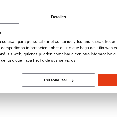
cance sus metas de bienestar.
Detalles
on el sector de la salud y el deporte que compartan
 y la calidad de vida de las mujeres. Para ello, ofrece
consolidada internacionalmente y asistencia continua
s
b se usan para personalizar el contenido y los anuncios, ofrecer
s, compartimos información sobre el uso que haga del sitio web 
ivamente accesible, un sistema de funcionamiento
 análisis web, quienes pueden combinarla con otra información q
sado por la creciente preocupación por la salud física
r del uso que haya hecho de sus servicios.
 la innovación constante y por el fortalecimiento de
ión de las clientas.
Personalizar