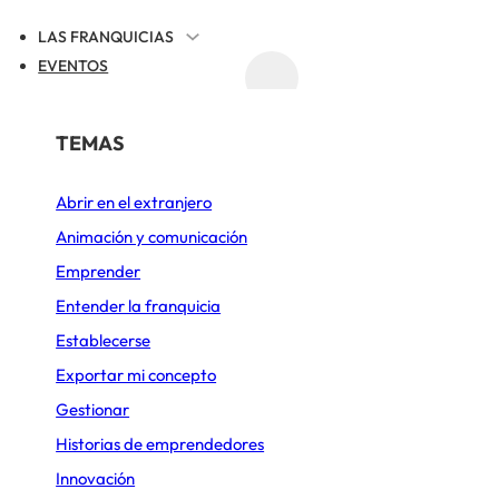
LAS FRANQUICIAS
EVENTOS
ACTUALIDAD
REGISTRAR TU FRANQUICIA
POR SECTOR
TEMAS
URVES
Abrir en el extranjero
Alimentación
Animación y comunicación
Belleza y Bienestar
Emprender
Cafeterías
Entender la franquicia
Establecerse
Comida rápida
Exportar mi concepto
Construcción y Reformas
Gestionar
Deportes y Ocio
Historias de emprendedores
Innovación
Diseño de cocinas