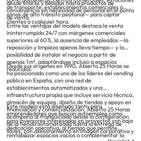
desde snacks y bebidas hasta productos de
de transporte, establecimientos comerciales o
conveniencia sin necesidad de personal en el punto
zonas de alto tránsito peatonal— para captar
de venta.
clientes a cualquier hora.
Entre las ventajas del modelo destaca la venta
ininterrumpida 24/7 con márgenes comerciales
superiores al 60 %, la ausencia de empleados —la
reposición y limpieza apenas lleva tiempo— y la
posibilidad de instalar el negocio a partir de
apenas 1 m², adaptándose incluso a espacios
Desde sus orígenes en 1990, Abierto 25 Horas se
reducidos.
ha posicionado como uno de los líderes del vending
público en España, con una red de
establecimientos automatizados y una
infraestructura propia que incluye servicio técnico,
almacén de equipos, diseño de tiendas y apoyo en
Este modelo está diseñado tanto para
financiación y comercialización. Abierto 25 Horas
emprendedores que buscan autoempleo como
acompaña al franquiciado desde la configuración
para inversores interesados en proyectos con baja
de la tienda automatizada hasta la entrega de
dedicación operativa, al tiempo que permite
llaves, con asesoramiento en imagen corporativa y
rentabilizar espacios vacíos o complementar la
campañas de lanzamiento.
Ver más