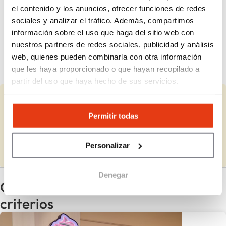
el contenido y los anuncios, ofrecer funciones de redes
¿Qué productos puedo vender en una
sociales y analizar el tráfico. Además, compartimos
tienda Abierto 25 Horas?
información sobre el uso que haga del sitio web con
nuestros partners de redes sociales, publicidad y análisis
web, quienes pueden combinarla con otra información
¿El negocio es escalable?
que les haya proporcionado o que hayan recopilado a
partir del uso que haya hecho de sus servicios.
¿Representas a Abierto 25 Horas?
Permitir todas
Completa la información que falta y actualiza los datos.
Personalizar
Completar
Denegar
Otras franquicias con los mismos
criterios