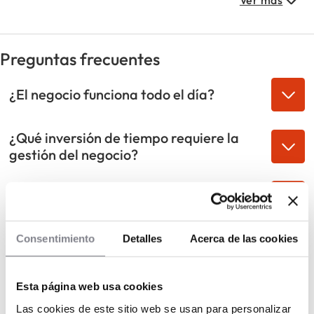
oferta de un negocio existente con una fuente de
ingresos pasiva constante.
Preguntas frecuentes
¿El negocio funciona todo el día?
¿Qué inversión de tiempo requiere la
gestión del negocio?
¿En qué tipo de ubicaciones se puede
instalar una tienda?
¿Necesito contratar personal para
Consentimiento
Detalles
Acerca de las cookies
operar la tienda?
Esta página web usa cookies
¿Qué apoyo ofrece la central a los
franquiciados?
Las cookies de este sitio web se usan para personalizar