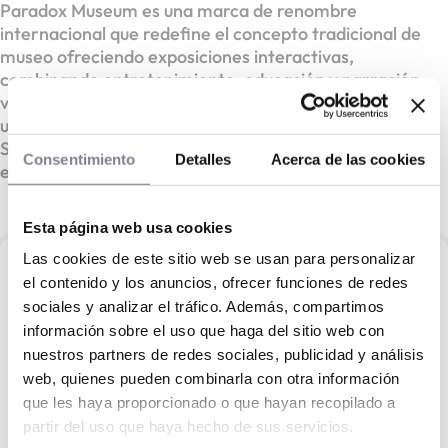
Paradox Museum es una marca de renombre
internacional que redefine el concepto tradicional de
museo ofreciendo exposiciones interactivas,
combinando entretenimiento, educación y narración
visual. Con más de 3 millones de visitantes en 12
ubicaciones internacionales -incluidas Miami, París y
Shanghai- es uno de los líderes en el sector del
Consentimiento
Detalles
Acerca de las cookies
edutainment y el turismo experiencial.
Esta página web usa cookies
Las cookies de este sitio web se usan para personalizar
Paradox Museum
el contenido y los anuncios, ofrecer funciones de redes
sociales y analizar el tráfico. Además, compartimos
información sobre el uso que haga del sitio web con
Paradox Museum,
nuestros partners de redes sociales, publicidad y análisis
Sal de la realidad. Entra en la diversión.
web, quienes pueden combinarla con otra información
que les haya proporcionado o que hayan recopilado a
Capital propio :
300.000 €
partir del uso que haya hecho de sus servicios.