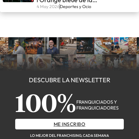
competencia
4 May 2026
Deportes y Ocio
DESCUBRE LA NEWSLETTER
100%
FRANQUICIADOS Y
FRANQUICIADORES
ME INSCRIBO
LO MEJOR DEL FRANCHISING, CADA SEMANA