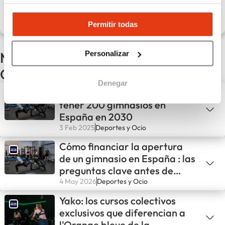
Descubrir la red
Permitir todas
Más noticias del sector Deportes y
Personalizar
Ocio
Denegar
L’Orange Bleue se propone
tener 200 gimnasios en
España en 2030
3 Feb 2025
Deportes y Ocio
Cómo financiar la apertura
de un gimnasio en España : las
preguntas clave antes de
lanzarse
4 May 2026
Deportes y Ocio
Yako: los cursos colectivos
exclusivos que diferencian a
l'Orange bleue de la